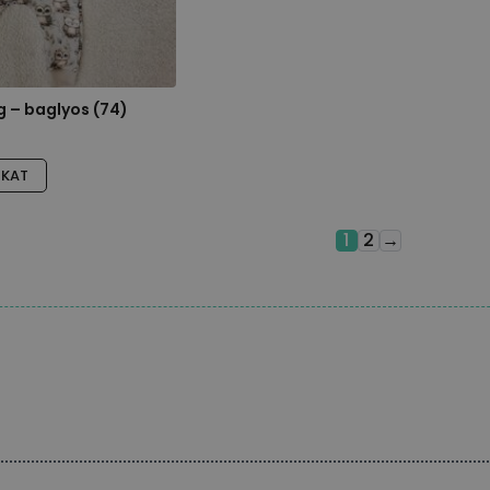
 – baglyos (74)
ÓKAT
1
2
→