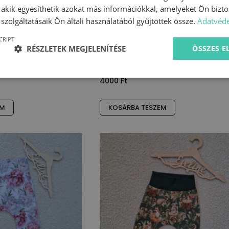
, akik egyesíthetik azokat más információkkal, amelyeket Ön bizto
szolgáltatásaik Ön általi használatából gyűjtöttek össze.
Adatvéde
CRIPT
RÉSZLETEK MEGJELENÍTÉSE
ÖSSZES 
szürke-rózsaszín
Háremnadrág – unikornisos (68)
4000
Ft
EM
KOSÁRBA TESZEM