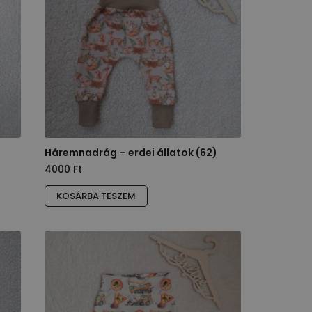
k
Háremnadrág – erdei állatok (62)
4000
Ft
KOSÁRBA TESZEM