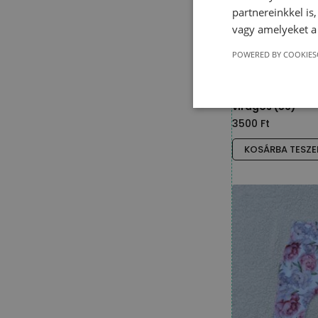
partnereinkkel is
vagy amelyeket a 
POWERED BY COOKIES
Háremnadrág – 
virágos (56)
3500
Ft
KOSÁRBA TESZ