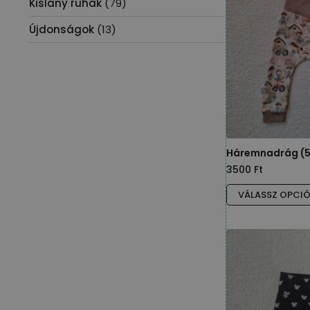
Kislány ruhák
(79)
Újdonságok
(13)
Háremnadrág (5
3500
Ft
Ennek
VÁLASSZ OPCI
a
terméknek
több
variációja
van.
A
változatok