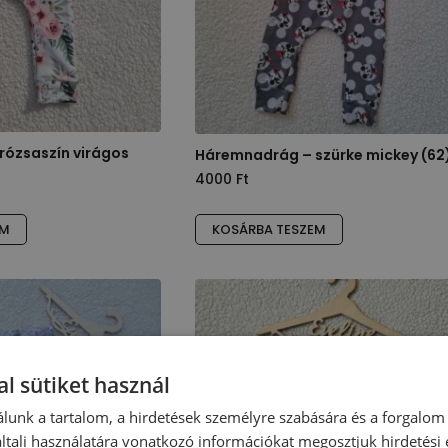
ózsaszín virágos
Háremnadrág – szürke mickey (62
4000
Ft
EM
KOSÁRBA TESZEM
l sütiket használ
lunk a tartalom, a hirdetések személyre szabására és a forgalom
tali használatára vonatkozó információkat megosztjuk hirdetési