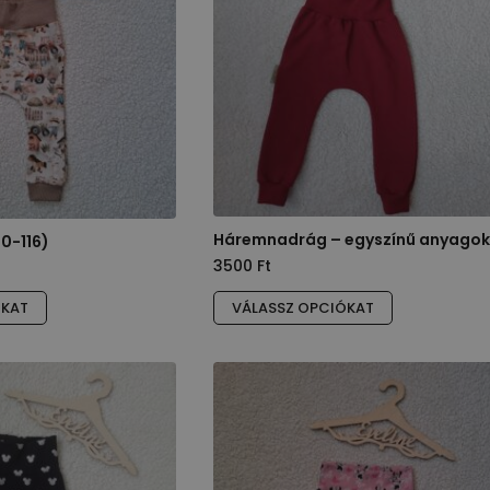
Háremnadrág – egyszínű anyago
0-116)
3500
Ft
Ennek
ÓKAT
VÁLASSZ OPCIÓKAT
a
terméknek
több
variációja
van.
A
változatok