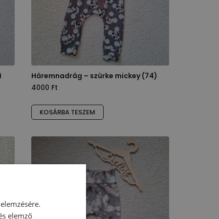
)
Háremnadrág – szürke mickey (74)
4000
Ft
KOSÁRBA TESZEM
 elemzésére.
 és elemző