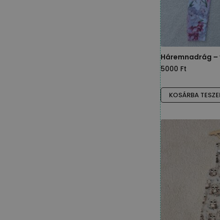
Háremnadrág – 
5000
Ft
KOSÁRBA TESZ