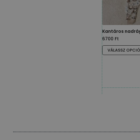
Kantáros nadrág
6700
Ft
VÁLASSZ OPCI