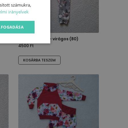
sított számukra,
lmi irányelvek
ELFOGADÁSA
Háremnadrág – virágos (80)
4500
Ft
KOSÁRBA TESZEM