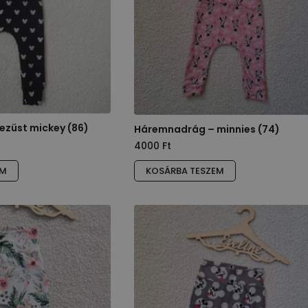
a
termékoldalon
választhatók
ki
züst mickey (86)
Háremnadrág – minnies (74)
4000
Ft
EM
KOSÁRBA TESZEM