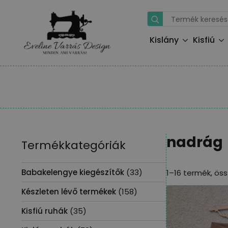
Search
for:
Kislány
Kisfiú
nadrág
Termékkategóriák
Babakelengye kiegészítők
(33)
1–16 termék, ös
Készleten lévő termékek
(158)
Kisfiú ruhák
(35)