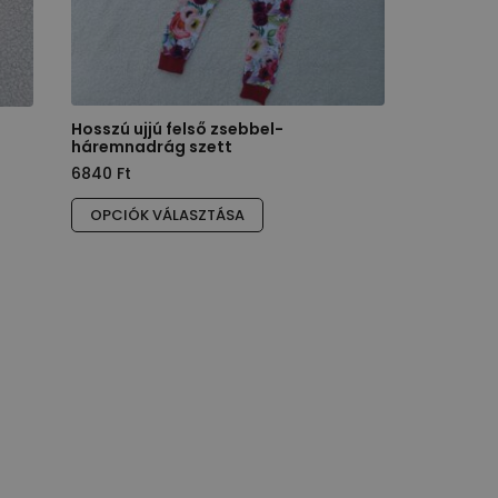
Hosszú ujjú felső zsebbel-
háremnadrág szett
6840
Ft
Ennek
OPCIÓK VÁLASZTÁSA
a
terméknek
több
variációja
van.
A
változatok
a
termékoldalon
választhatók
ki