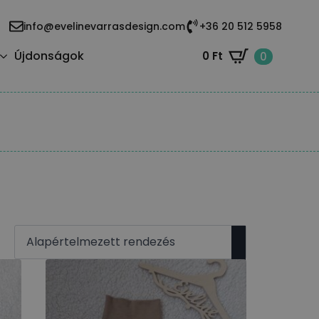
info@evelinevarrasdesign.com
+36 20 512 5958
Újdonságok
0
Ft
0