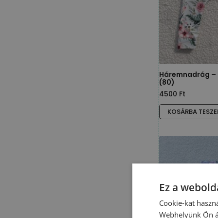
Háremnadrág – r
(80)
4500
Ft
KOSÁRBA TESZ
Ez a webolda
Cookie-kat haszná
Webhelyünk Ön ál