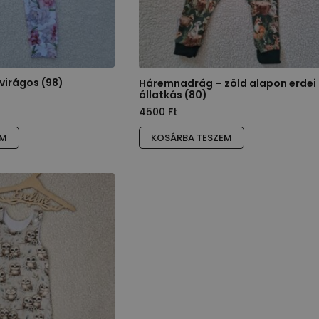
virágos (98)
Háremnadrág – zöld alapon erdei
állatkás (80)
4500
Ft
EM
KOSÁRBA TESZEM