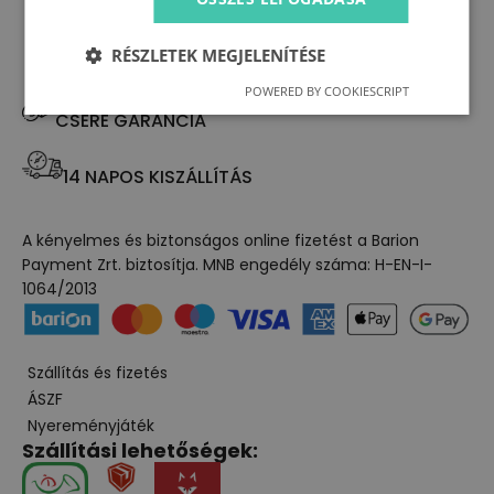
RÉSZLETEK MEGJELENÍTÉSE
POWERED BY COOKIESCRIPT
CSERE GARANCIA
14 NAPOS KISZÁLLÍTÁS
A kényelmes és biztonságos online fizetést a Barion
Payment Zrt. biztosítja. MNB engedély száma: H-EN-I-
1064/2013
Szállítás és fizetés
ÁSZF
Nyereményjáték
Szállítási lehetőségek: