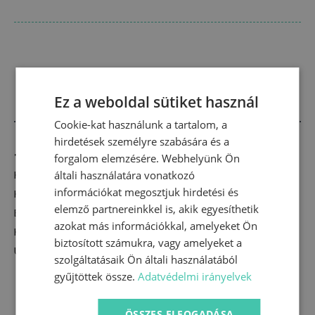
Ez a weboldal sütiket használ
Cookie-kat használunk a tartalom, a
hirdetések személyre szabására és a
Termékkategóriák
forgalom elemzésére. Webhelyünk Ön
Kislány
általi használatára vonatkozó
információkat megosztjuk hirdetési és
Kisfiú
elemző partnereinkkel is, akik egyesíthetik
Babakelengye kiegészítők
azokat más információkkal, amelyeket Ön
Készleten lévő termékek
biztosított számukra, vagy amelyeket a
Újdonságok
szolgáltatásaik Ön általi használatából
gyűjtöttek össze.
Adatvédelmi irányelvek
ÖSSZES ELFOGADÁSA