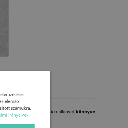
 elemzésére.
 és elemző
sított számukra,
 a kisbabád ruhatárában. A mellények
könnyen
lmi irányelvek