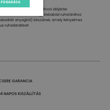
ELFOGADÁSA
nyen alkalmazkodjunk a változó időjárási
s
színben elérhetők
, így kisbabád ruhatárához
szabadidő anyagból) készülnek, amely kényelmes
kus ruhadarabbal!
CSERE GARANCIA
14 NAPOS KISZÁLLÍTÁS