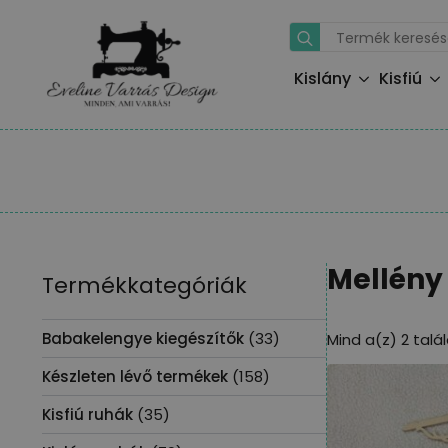
Search
for:
Kislány
Kisfiú
Mellény
Termékkategóriák
Babakelengye kiegészítők
(33)
Mind a(z) 2 talá
Készleten lévő termékek
(158)
Kisfiú ruhák
(35)