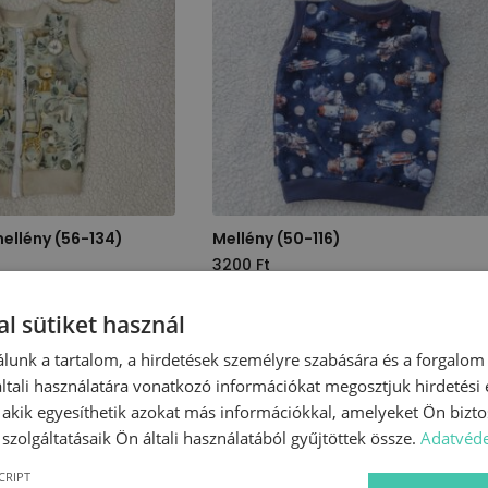
mellény (56-134)
Mellény (50-116)
3200
Ft
Ennek
ÓKAT
OPCIÓK VÁLASZTÁSA
l sütiket használ
a
terméknek
lunk a tartalom, a hirdetések személyre szabására és a forgalom
több
tali használatára vonatkozó információkat megosztjuk hirdetési
variációja
, akik egyesíthetik azokat más információkkal, amelyeket Ön bizto
van.
n kiegészítők, amelyek
stílusos és praktikus darabjai
lehetnek
szolgáltatásaik Ön általi használatából gyűjtöttek össze.
Adatvéde
A
más ruhadarabokkal, például
hosszúujjú felsőkkel
.
változatok
CRIPT