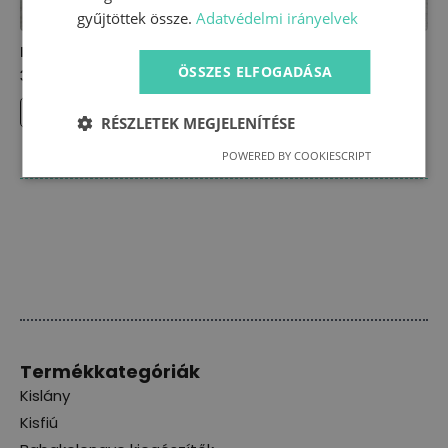
gyűjtöttek össze.
Adatvédelmi irányelvek
Mellény – Minnie fejes (86)
ÖSSZES ELFOGADÁSA
3800
Ft
KOSÁRBA TESZEM
RÉSZLETEK MEGJELENÍTÉSE
POWERED BY COOKIESCRIPT
Termékkategóriák
Kislány
Kisfiú