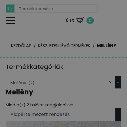
Search
for:
0
Ft
0
KEZDŐLAP
KÉSZLETEN LÉVŐ TERMÉKEK
MELLÉNY
Termékkategóriák
×
Mellény (2)
Mellény
Mind a(z) 2 találat megjelenítve