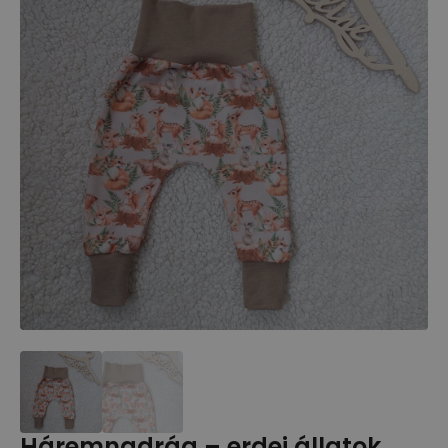
Háremnadrág – erdei állatok