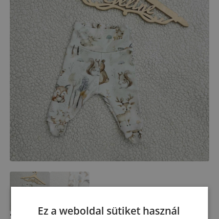
Ez a weboldal sütiket használ
Talpas nadrág – libás(50)