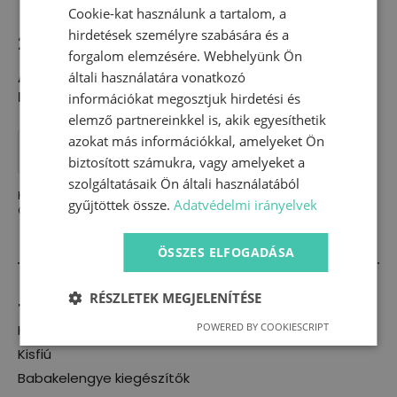
Cookie-kat használunk a tartalom, a
hirdetések személyre szabására és a
2800
Ft
forgalom elemzésére. Webhelyünk Ön
általi használatára vonatkozó
Anyaga:
pamut futter(95% pamut, 5% elasztán)
Méretek:
50
információkat megosztjuk hirdetési és
elemző partnereinkkel is, akik egyesíthetik
Talpas
azokat más információkkal, amelyeket Ön
nadrág
KOSÁRBA TESZEM
biztosított számukra, vagy amelyeket a
-
libás(50)
szolgáltatásaik Ön általi használatából
mennyiség
Kategória:
Nadrág
gyűjtöttek össze.
Adatvédelmi irányelvek
Címkék:
hosszú nadrág
,
nadrág
,
talpasnadrág
ÖSSZES ELFOGADÁSA
RÉSZLETEK MEGJELENÍTÉSE
Termékkategóriák
POWERED BY COOKIESCRIPT
Kislány
Kisfiú
Babakelengye kiegészítők