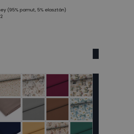
sey (95% pamut, 5% elasztán)
/92