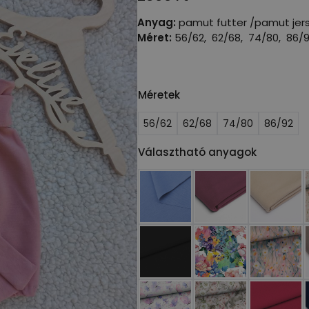
Anyag:
pamut futter /pamut jer
Méret:
56/62, 62/68, 74/80, 86
Méretek
56/62
62/68
74/80
86/92
Választható anyagok