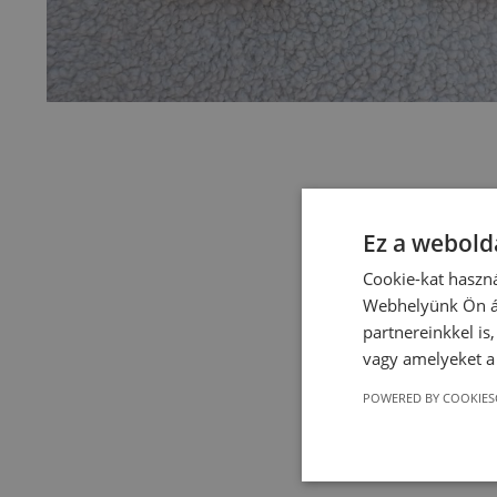
Ez a webolda
Cookie-kat haszná
Webhelyünk Ön ál
partnereinkkel is
vagy amelyeket a 
POWERED BY COOKIES