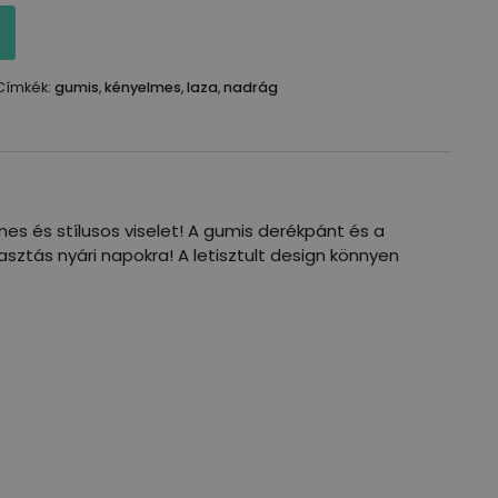
Címkék:
gumis
,
kényelmes
,
laza
,
nadrág
es és stílusos viselet! A gumis derékpánt és a
sztás nyári napokra! A letisztult design könnyen