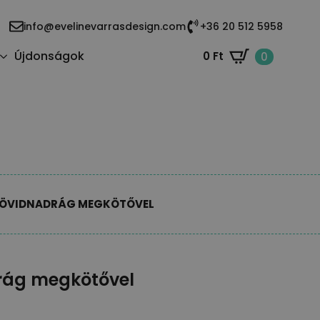
info@evelinevarrasdesign.com
+36 20 512 5958
Újdonságok
0
Ft
0
RÖVIDNADRÁG MEGKÖTŐVEL
rág megkötővel