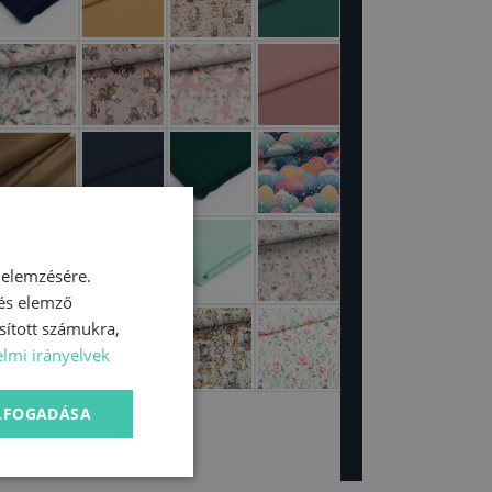
 elemzésére.
 és elemző
sított számukra,
lmi irányelvek
ELFOGADÁSA