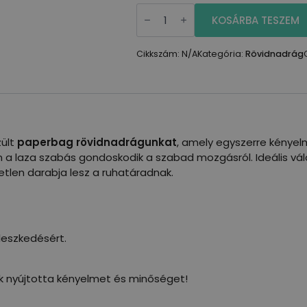
Paperbag
rövidnadrág
KOSÁRBA TESZEM
megkötővel
mennyiség
Cikkszám:
N/A
Kategória:
Rövidnadrág
zült
paperbag rövidnadrágunkat
, amely egyszerre kényelm
 a laza szabás gondoskodik a szabad mozgásról. Ideális vála
etlen darabja lesz a ruhatáradnak.
leszkedésért.
 nyújtotta kényelmet és minőséget!