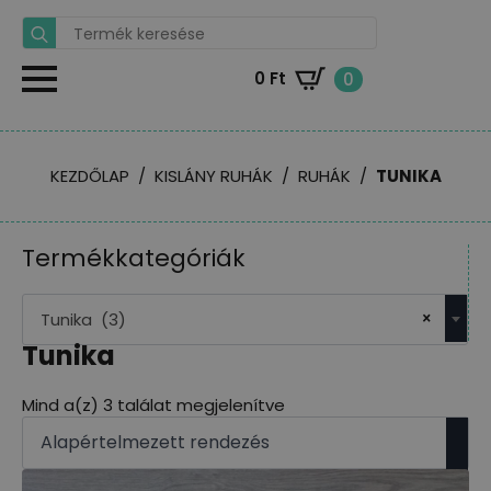
Search
for:
0
Ft
0
KEZDŐLAP
KISLÁNY RUHÁK
RUHÁK
TUNIKA
Termékkategóriák
×
Tunika (3)
Tunika
Mind a(z) 3 találat megjelenítve