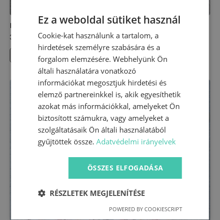
Ez a weboldal sütiket használ
Hosszú ujjú tunika – paneles mintával
Cookie-kat használunk a tartalom, a
3900
Ft
hirdetések személyre szabására és a
Ennek
VÁLASSZ OPCIÓKAT
forgalom elemzésére. Webhelyünk Ön
a
általi használatára vonatkozó
terméknek
információkat megosztjuk hirdetési és
több
elemző partnereinkkel is, akik egyesíthetik
variációja
azokat más információkkal, amelyeket Ön
van.
A
biztosított számukra, vagy amelyeket a
változatok
szolgáltatásaik Ön általi használatából
a
gyűjtöttek össze.
Adatvédelmi irányelvek
termékoldalon
választhatók
ÖSSZES ELFOGADÁSA
ki
RÉSZLETEK MEGJELENÍTÉSE
POWERED BY COOKIESCRIPT