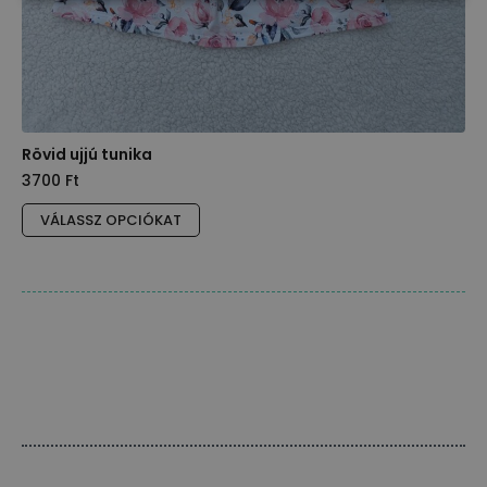
Rövid ujjú tunika
3700
Ft
Ennek
VÁLASSZ OPCIÓKAT
a
terméknek
több
variációja
van.
A
változatok
a
termékoldalon
választhatók
ki