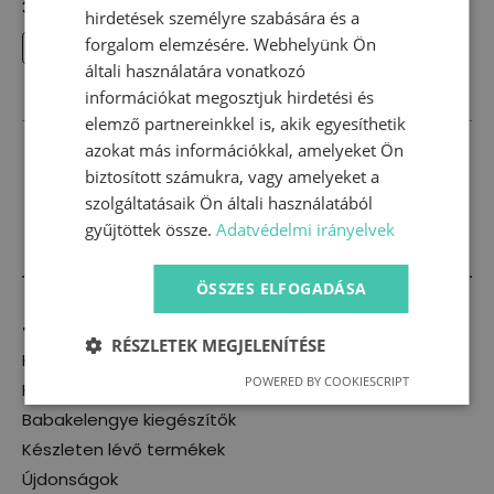
3900
Ft
hirdetések személyre szabására és a
Ennek
forgalom elemzésére. Webhelyünk Ön
OPCIÓK VÁLASZTÁSA
a
általi használatára vonatkozó
terméknek
információkat megosztjuk hirdetési és
több
elemző partnereinkkel is, akik egyesíthetik
variációja
azokat más információkkal, amelyeket Ön
van.
biztosított számukra, vagy amelyeket a
A
szolgáltatásaik Ön általi használatából
változatok
gyűjtöttek össze.
Adatvédelmi irányelvek
a
termékoldalon
választhatók
ÖSSZES ELFOGADÁSA
ki
Termékkategóriák
RÉSZLETEK MEGJELENÍTÉSE
Kislány
POWERED BY COOKIESCRIPT
Kisfiú
Babakelengye kiegészítők
Készleten lévő termékek
Újdonságok