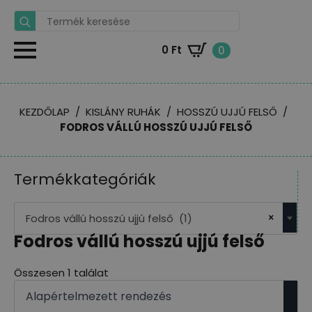
Search
for:
0
Ft
0
KEZDŐLAP
KISLÁNY RUHÁK
HOSSZÚ UJJÚ FELSŐ
FODROS VÁLLÚ HOSSZÚ UJJÚ FELSŐ
Termékkategóriák
×
Fodros vállú hosszú ujjú felső (1)
Fodros vállú hosszú ujjú felső
Összesen 1 találat