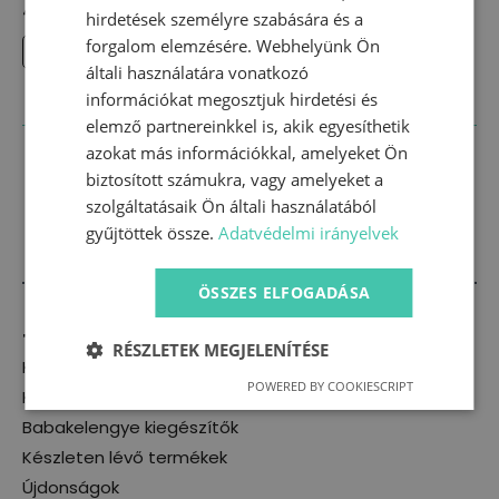
4700
Ft
hirdetések személyre szabására és a
Ennek
forgalom elemzésére. Webhelyünk Ön
VÁLASSZ OPCIÓKAT
a
általi használatára vonatkozó
terméknek
információkat megosztjuk hirdetési és
több
elemző partnereinkkel is, akik egyesíthetik
variációja
azokat más információkkal, amelyeket Ön
van.
biztosított számukra, vagy amelyeket a
A
szolgáltatásaik Ön általi használatából
változatok
gyűjtöttek össze.
Adatvédelmi irányelvek
a
termékoldalon
választhatók
ÖSSZES ELFOGADÁSA
ki
Termékkategóriák
RÉSZLETEK MEGJELENÍTÉSE
Kislány
POWERED BY COOKIESCRIPT
Kisfiú
Babakelengye kiegészítők
Készleten lévő termékek
Újdonságok