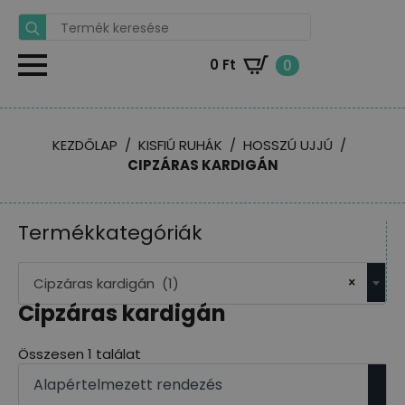
Search
for:
0
Ft
0
KEZDŐLAP
KISFIÚ RUHÁK
HOSSZÚ UJJÚ
CIPZÁRAS KARDIGÁN
Termékkategóriák
×
Cipzáras kardigán (1)
Cipzáras kardigán
Összesen 1 találat