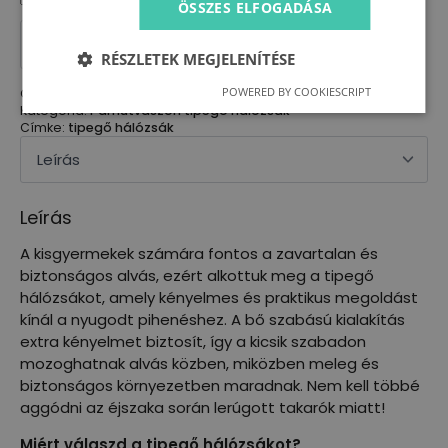
ÖSSZES ELFOGADÁSA
Tipegő
hálózsák
KOSÁRBA TESZEM
kamáslival
RÉSZLETEK MEGJELENÍTÉSE
-
kisfiús
POWERED BY COOKIESCRIPT
Cikkszám:
N/A
anyagok
Kategória:
Pamutvászon tipegő hálózsák
(80-
Címke:
tipegő hálózsák
86)
mennyiség
Leírás
A kisgyermekek számára fontos a zavartalan és
biztonságos alvás, ezért alkottuk meg a tipegő
hálózsákot, amely kényelmes és praktikus megoldást
kínál a nyugodt pihenéshez. A bő szabású kialakítás
extra kényelmet biztosít, így a kicsik szabadon
mozoghatnak alvás közben, miközben meleg és
biztonságos környezetben maradnak. Nem kell többé
aggódni az éjszaka során lerúgott takarók miatt!
Miért válaszd a tipegő hálózsákot?