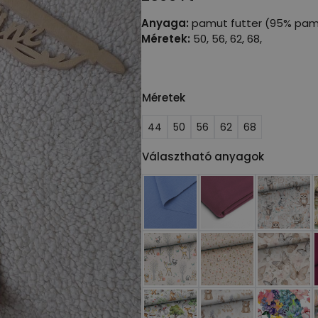
Anyaga:
pamut futter (95% pam
Méretek:
50, 56, 62, 68,
Méretek
44
50
56
62
68
Választható anyagok