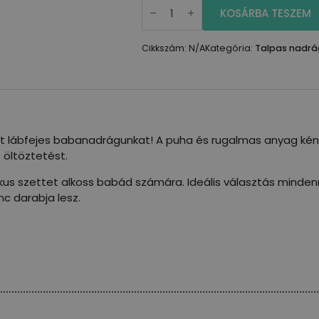
Talpas
nadrág
KOSÁRBA TESZEM
mennyiség
Cikkszám:
N/A
Kategória:
Talpas nadrá
lábfejes babanadrágunkat! A puha és rugalmas anyag kénye
 öltöztetést.
ikus szettet alkoss babád számára. Ideális választás minden
c darabja lesz.