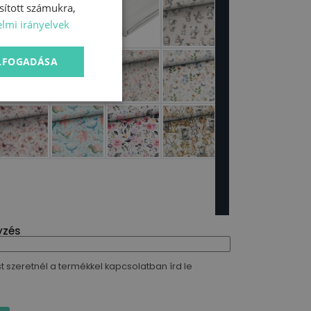
sított számukra,
lmi irányelvek
ELFOGADÁSA
yzés
t szeretnél a termékkel kapcsolatban írd le