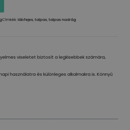
g
Címkék:
lábfejes
,
talpas
,
talpas nadrág
lmes viseletet biztosít a legkisebbek számára,
napi használatra és különleges alkalmakra is. Könnyű