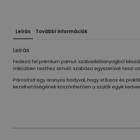
Leírás
További információk
Leírás
Fedezd fel prémium pamut szabadidőanyagból készült 
miközben testhez simuló szabása egyszerűvé teszi az
Párosítsd egy aranyos bodyval, hogy stílusos és prakt
kezelhetőségének köszönhetően a szülők egyik kedven