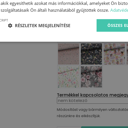
, akik egyesíthetik azokat más információkkal, amelyeket Ön bizto
szolgáltatásaik Ön általi használatából gyűjtöttek össze.
Adatvéde
CRIPT
RÉSZLETEK MEGJELENÍTÉSE
ÖSSZES 
Termékkel kapcsolatos megjeg
Módosítást vagy bármilyen változtatás
részünkre és elkészítjük.