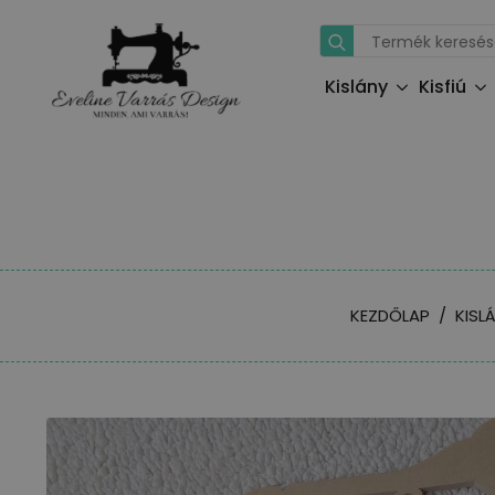
Search
for:
Kislány
Kisfiú
KEZDŐLAP
KISL