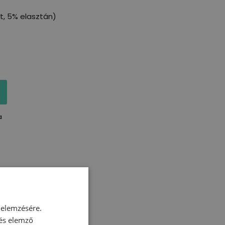
, 5% elasztán)
a
 elemzésére.
 és elemző