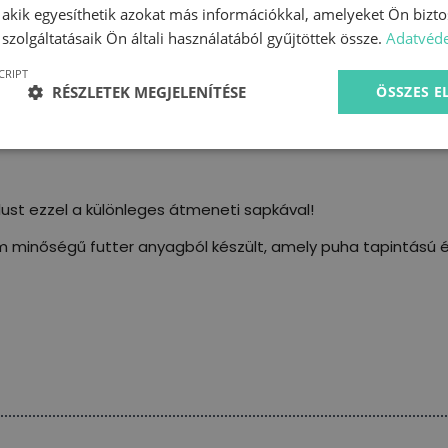
, akik egyesíthetik azokat más információkkal, amelyeket Ön bizto
szolgáltatásaik Ön általi használatából gyűjtöttek össze.
Adatvéde
CRIPT
RÉSZLETEK MEGJELENÍTÉSE
ÖSSZES 
st ezzel a különleges átmeneti sapkával!
m minőségű futter anyagból készült, amely puha tapintású é