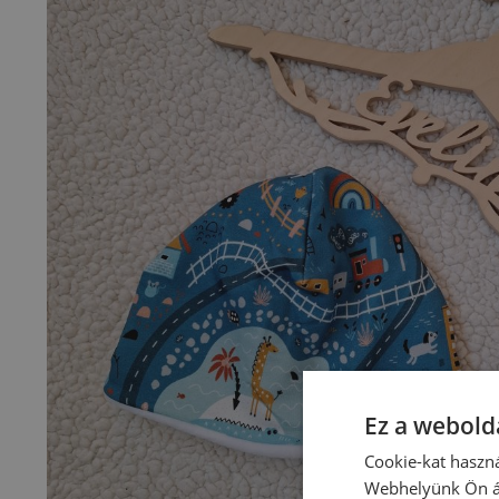
Ez a webolda
Cookie-kat haszná
Webhelyünk Ön ál