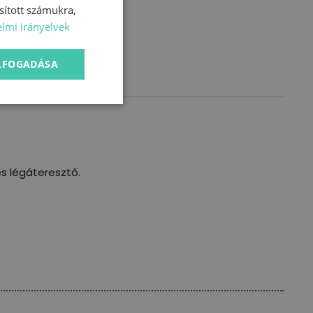
sított számukra,
lmi irányelvek
ELFOGADÁSA
s légáteresztő.