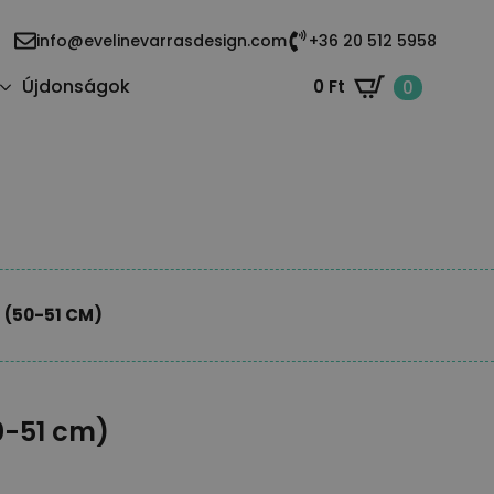
info@evelinevarrasdesign.com
+36 20 512 5958
Újdonságok
0
Ft
0
 (50-51 CM)
0-51 cm)