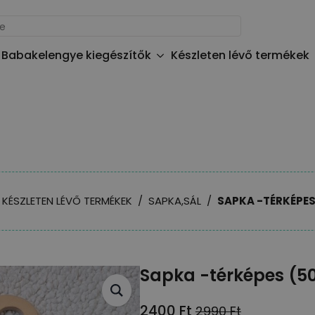
Babakelengye kiegészítők
Készleten lévő termékek
KÉSZLETEN LÉVŐ TERMÉKEK
SAPKA,SÁL
SAPKA -TÉRKÉPES
Sapka -térképes (5
2400
Ft
2990
Ft