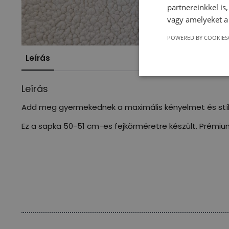
partnereinkkel is
vagy amelyeket a 
POWERED BY COOKIES
Leírás
Leírás
Add meg gyermekednek a maximális kényelmet és stílu
Ez a sapka 50-51 cm-es fejkörméretre készült. Prémiu