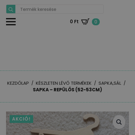
Search
for:
0
Ft
0
KEZDŐLAP
KÉSZLETEN LÉVŐ TERMÉKEK
SAPKA,SÁL
SAPKA – REPÜLŐS (52-53CM)
AKCIÓ!