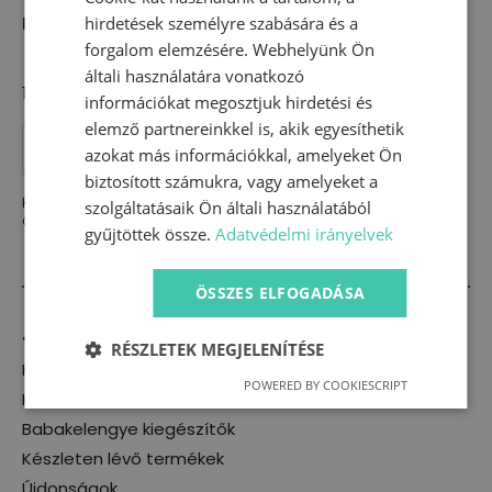
was:
is:
hirdetések személyre szabására és a
Méret:
52-53 cm-es fejkörméret
2990 Ft.
2400 Ft.
forgalom elemzésére. Webhelyünk Ön
általi használatára vonatkozó
1 készleten (utánrendelhető)
információkat megosztjuk hirdetési és
elemző partnereinkkel is, akik egyesíthetik
Sapka
-
KOSÁRBA TESZEM
azokat más információkkal, amelyeket Ön
Repülős
(52-
biztosított számukra, vagy amelyeket a
53cm)
Kategória:
Sapka,sál
szolgáltatásaik Ön általi használatából
mennyiség
Címke:
sapka
gyűjtöttek össze.
Adatvédelmi irányelvek
ÖSSZES ELFOGADÁSA
Termékkategóriák
RÉSZLETEK MEGJELENÍTÉSE
Kislány
POWERED BY COOKIESCRIPT
Kisfiú
Babakelengye kiegészítők
Készleten lévő termékek
Újdonságok