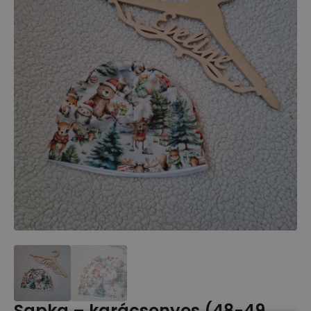
Sapka – karácsonyos (48-49