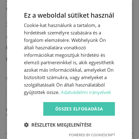
cm)
Ez a weboldal sütiket használ
2400
Ft
2990
Ft
Cookie-kat használunk a tartalom, a
Original
Current
hirdetések személyre szabására és a
price
price
Anyaga:
pamut futter (95% pamut, 5% elasztán)
forgalom elemzésére. Webhelyünk Ön
was:
is:
általi használatára vonatkozó
Bélés:
pamut futter (95% pamut, 5% elasztán)
2990 Ft.
2400 Ft.
információkat megosztjuk hirdetési és
Méret:
48-49 cm-es fejkörméret
elemző partnereinkkel is, akik egyesíthetik
azokat más információkkal, amelyeket Ön
biztosított számukra, vagy amelyeket a
1 készleten (utánrendelhető)
szolgáltatásaik Ön általi használatából
Sapka
gyűjtöttek össze.
Adatvédelmi irányelvek
-
KOSÁRBA TESZEM
karácsonyos
(48-
49
ÖSSZES ELFOGADÁSA
Kategória:
Sapka,sál
cm)
Címke:
sapka
mennyiség
RÉSZLETEK MEGJELENÍTÉSE
POWERED BY COOKIESCRIPT