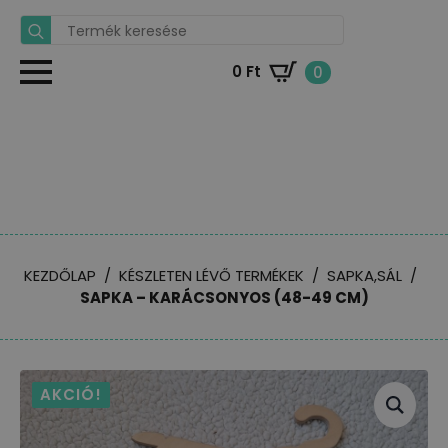
Search
for:
0
Ft
0
KEZDŐLAP
KÉSZLETEN LÉVŐ TERMÉKEK
SAPKA,SÁL
SAPKA – KARÁCSONYOS (48-49 CM)
AKCIÓ!