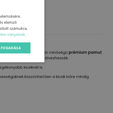
 elemzésére.
 és elemző
sított számukra,
lmi irányelvek
ELFOGADÁSA
elégítik! Termékeink kiváló minőségű
prémium pamut
yerekek is hosszú ideig élvezhessék.
gékonyabb kicsiknél is.
képességüknek köszönhetően a kicsik bőre mindig