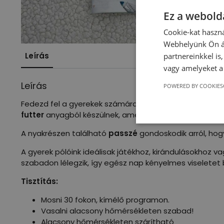
Ez a webolda
Cookie-kat haszná
Webhelyünk Ön ál
Leírás
partnereinkkel is
vagy amelyeket a 
Leírás
POWERED BY COOKIES
Fedezd fel a gyerekek számára készült prémium minősé
futter
anyagból készülnek, amely nemcsak rendkívül pu
A nyakrészen található
passzé
gondoskodik arról, hog
A gyerek pólóink ideálisak játékhoz, kirándulásokhoz 
szabadon lélegzik, így egész nap kényelmes viseletet 
Tisztítás:
Mosni 30 fokon, kímélő programon.
Vasalni alacsony hőmérsékleten szabad!
Alacsony hőmérsékleten szárítható