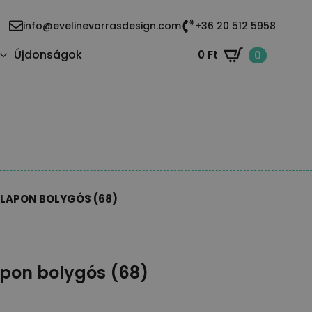
info@evelinevarrasdesign.com
+36 20 512 5958
Újdonságok
0
Ft
0
ALAPON BOLYGÓS (68)
lapon bolygós (68)