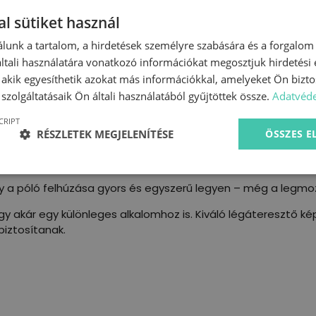
l sütiket használ
lunk a tartalom, a hirdetések személyre szabására és a forgalom
tali használatára vonatkozó információkat megosztjuk hirdetési
, akik egyesíthetik azokat más információkkal, amelyeket Ön bizto
szolgáltatásaik Ön általi használatából gyűjtöttek össze.
Adatvéde
CRIPT
RÉSZLETEK MEGJELENÍTÉSE
ÖSSZES 
gű pólóinkat, amelyek minden szülő és gyermek igényeit ki
ha és kényelmes, hanem strapabíró is, hogy a legaktívabb g
y a póló felhúzása gyors és egyszerű legyen – még a legmoz
vagy akár egy különleges alkalomhoz is. Kiváló légáteresztő 
biztosítanak.