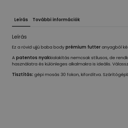
Leírás
További információk
Leírás
Ez a rövid ujjú baba body
prémium futter
anyagból kés
A
patentos nyak
kialakítás nemcsak stílusos, de rend
használatra és különleges alkalmakra is ideális. Vála
Tisztítás:
gépi mosás 30 fokon, kifordítva. Szárítógép