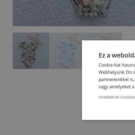
Ez a webolda
Cookie-kat haszná
Webhelyünk Ön ál
partnereinkkel is
vagy amelyeket a 
POWERED BY COOKIES