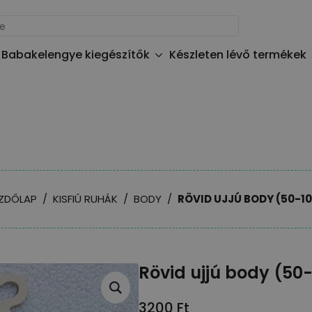
Babakelengye kiegészítők
Készleten lévő termékek
ZDŐLAP
KISFIÚ RUHÁK
BODY
RÖVID UJJÚ BODY (50-1
Rövid ujjú body (50
3200
Ft