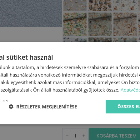
l sütiket használ
lunk a tartalom, a hirdetések személyre szabására és a forgalom
tali használatára vonatkozó információkat megosztjuk hirdetési
, akik egyesíthetik azokat más információkkal, amelyeket Ön bizto
szolgáltatásaik Ön általi használatából gyűjtöttek össze.
Adatvéde
Termékkel kapcsolatos megjeg
CRIPT
RÉSZLETEK MEGJELENÍTÉSE
ÖSSZES 
Módosítást vagy bármilyen változtatás
részünkre és elkészítjük.
Rövid
ujjú
KOSÁRBA TESZEM
body