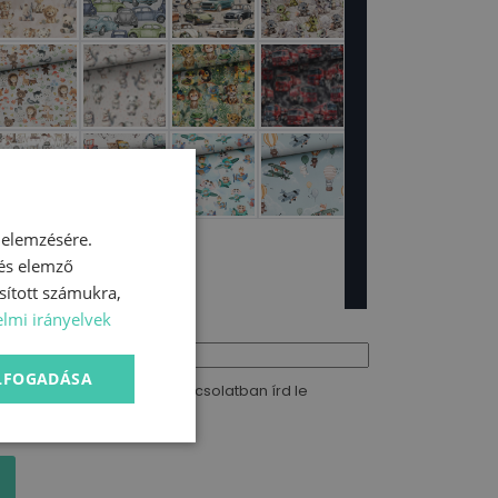
 elemzésére.
 és elemző
sított számukra,
lmi irányelvek
yzés
ELFOGADÁSA
t szeretnél a termékkel kapcsolatban írd le