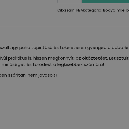
(50-
104)
Cikkszám:
N/A
Kategória:
Body
Címke:
b
mennyiség
zült, így puha tapintású és tökéletesen gyengéd a baba é
kívül praktikus is, hiszen megkönnyíti az öltöztetést. Letisz
ssz minőséget és törődést a legkisebbek számára!
ben szárítani nem javasolt!