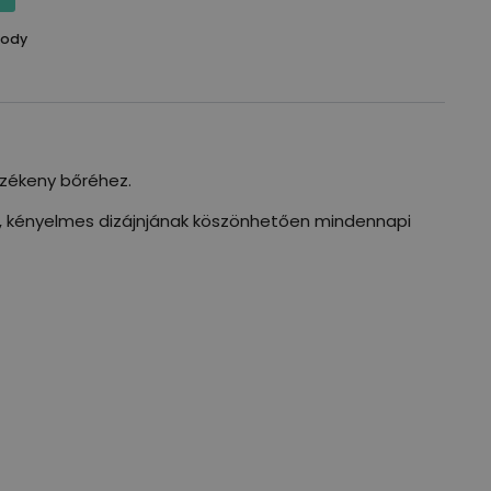
ody
rzékeny bőréhez.
tult, kényelmes dizájnjának köszönhetően mindennapi