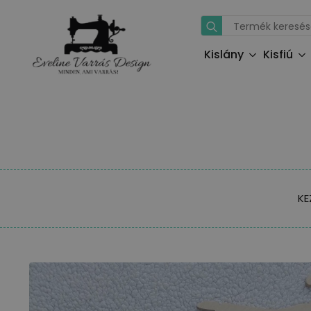
Search
for:
Kislány
Kisfiú
KE