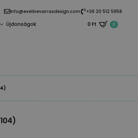
info@evelinevarrasdesign.com
+36 20 512 5958
Újdonságok
0
Ft
0
04)
-104)