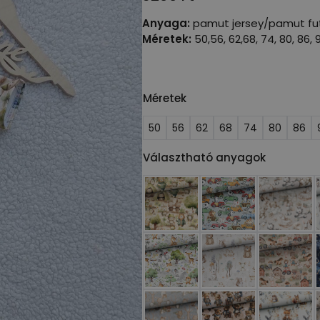
Anyaga:
pamut jersey/pamut fut
Méretek:
50,56, 62,68, 74, 80, 86, 9
Méretek
50
56
62
68
74
80
86
Választható anyagok