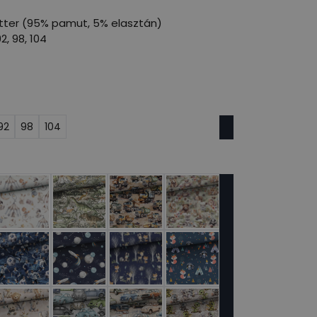
ter (95% pamut, 5% elasztán)
2, 98, 104
92
98
104