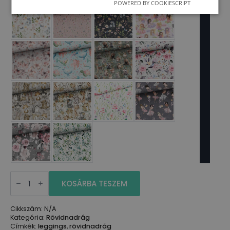
POWERED BY COOKIESCRIPT
Rövid
leggings
KOSÁRBA TESZEM
mennyiség
Cikkszám:
N/A
Kategória:
Rövidnadrág
Címkék:
leggings
,
rövidnadrág