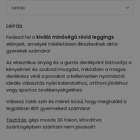
Leírás
Fedezd fel a
kiváló minőségű rövid leggings
előnyeit, amelyek tökéletesen illeszkednek aktív
gyerekek számára!
Az elasztikus anyag és a gumis derékpánt biztosítja a
kényelmet és szabad mozgást, miközben a magas
derékrész védi a pocakot a kellemetlen nyomástól.
Ideális választás nyári kalandokhoz, otthoni játékhoz
vagy sportos tevékenységekhez.
Válassz több szín és méret közül, hogy megtaláld a
legjobban illőt gyermeked számára!
Tisztítás:
gépi mosás 30 fokon, kifordítva.
Szárítógépben szárítani nem javasolt!