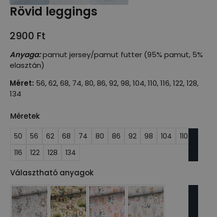
Rövid leggings
2900
Ft
Anyaga:
pamut jersey/pamut futter (95% pamut, 5%
elasztán)
Méret:
56, 62, 68, 74, 80, 86, 92, 98, 104, 110, 116, 122, 128,
134
Méretek
50
56
62
68
74
80
86
92
98
104
110
116
122
128
134
Választható anyagok