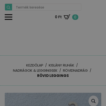
Search
for:
0
Ft
0
KEZDŐLAP
KISLÁNY RUHÁK
NADRÁGOK & LEGGINGSEK
RÖVIDNADRÁG
RÖVID LEGGINGS