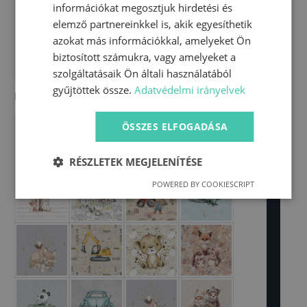
információkat megosztjuk hirdetési és
elemző partnereinkkel is, akik egyesíthetik
azokat más információkkal, amelyeket Ön
biztosított számukra, vagy amelyeket a
szolgáltatásaik Ön általi használatából
gyűjtöttek össze.
Adatvédelmi irányelvek
Panelek
ÖSSZES ELFOGADÁSA
RÉSZLETEK MEGJELENÍTÉSE
POWERED BY COOKIESCRIPT