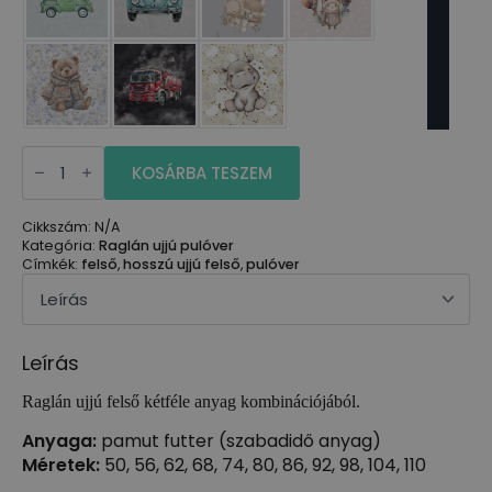
Raglán
ujjú
KOSÁRBA TESZEM
pulóver
paneles
mintával
Cikkszám:
N/A
mennyiség
Kategória:
Raglán ujjú pulóver
Címkék:
felső
,
hosszú ujjú felső
,
pulóver
Leírás
Raglán ujjú felső kétféle anyag kombinációjából.
Anyaga:
pamut futter (szabadidő anyag)
Méretek:
50, 56, 62, 68, 74, 80, 86, 92, 98, 104, 110