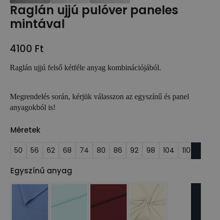
Raglán ujjú pulóver paneles
mintával
4100
Ft
Raglán ujjú felső kétféle anyag kombinációjából.
Megrendelés során, kérjük válasszon az egyszínű és panel
anyagokból is!
Méretek
50
56
62
68
74
80
86
92
98
104
110
Egyszínű anyag