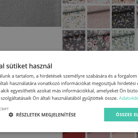
Egyszínű anyag
l sütiket használ
lunk a tartalom, a hirdetések személyre szabására és a forgalom
tali használatára vonatkozó információkat megosztjuk hirdetési
, akik egyesíthetik azokat más információkkal, amelyeket Ön bizto
szolgáltatásaik Ön általi használatából gyűjtöttek össze.
Adatvéde
CRIPT
RÉSZLETEK MEGJELENÍTÉSE
ÖSSZES 