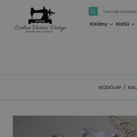
Search
for:
Kislány
Kisfiú
KEZDŐLAP
KIS