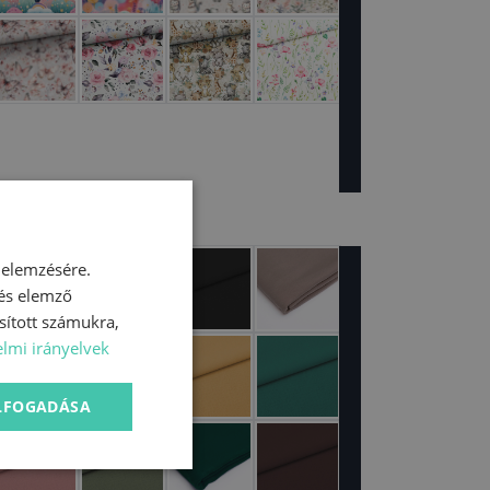
 elemzésére.
 és elemző
sított számukra,
lmi irányelvek
ELFOGADÁSA