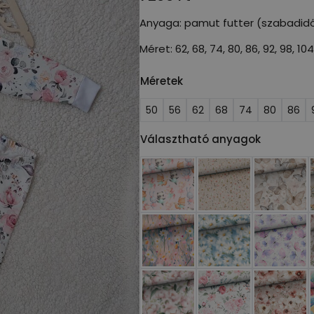
Anyaga: pamut futter (szabadid
Méret: 62, 68, 74, 80, 86, 92, 98, 104
Méretek
50
56
62
68
74
80
86
Választható anyagok