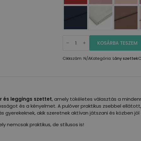
Hosszú
ujjú
KOSÁRBA TESZEM
felső
zsebbel-
leggins
Cikkszám:
N/A
Kategória:
Lány szettek
C
szett
mennyiség
r és leggings szettet
, amely tökéletes választás a minden
ósságot és a kényelmet. A pulóver praktikus zsebbel ellátot
ás gyerekeknek, akik szeretnek aktívan játszani és közben jó
 nemcsak praktikus, de stílusos is!