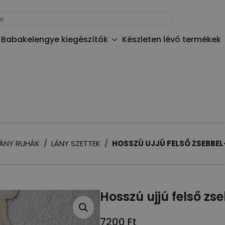
Babakelengye kiegészítők
Készleten lévő termékek
LÁNY RUHÁK
LÁNY SZETTEK
HOSSZÚ UJJÚ FELSŐ ZSEBBEL
Hosszú ujjú felső zs
7200
Ft