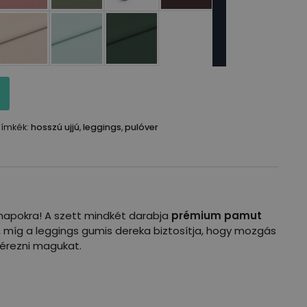
ímkék:
hosszú ujjú
,
leggings
,
pulóver
napokra! A szett mindkét darabja
prémium pamut
t, míg a leggings gumis dereka biztosítja, hogy mozgás
l érezni magukat.