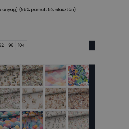
ő anyag) (95% pamut, 5% elasztán)
92
98
104