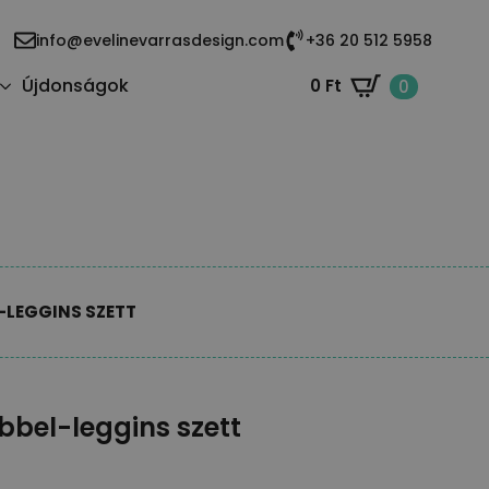
info@evelinevarrasdesign.com
+36 20 512 5958
Újdonságok
0
Ft
0
-LEGGINS SZETT
ebbel-leggins szett