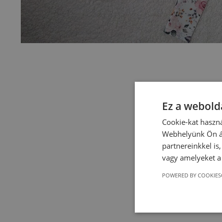
Ez a webolda
Cookie-kat haszná
Webhelyünk Ön ál
partnereinkkel is
vagy amelyeket a 
POWERED BY COOKIES