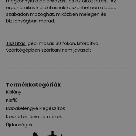
megkönnyíti a pelenkázást és az öltöztetést. Az
ergonómikus kialakításnak köszönhetően a baba
szabadon mozoghat, miközben melegen és
biztonságban marad.
Tisztítás:
gépi mosás 30 fokon, kifordítva.
Szárítógépben szárítani nem javasolt!
Termékkategóriák
Kislány
Kisfiú
Babakelengye kiegészítők
Készleten lévő termékek
Újdonságok