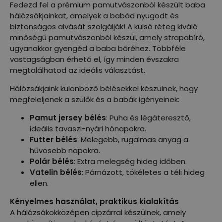
Fedezd fel a prémium pamutvászonból készült baba
hálózsákjainkat, amelyek a babád nyugodt és
biztonságos alvását szolgálják! A külső réteg kiváló
minőségű pamutvászonból készül, amely strapabíró,
ugyanakkor gyengéd a baba bőréhez. Többféle
vastagságban érhető el, így minden évszakra
megtalálhatod az ideális választást.
Hálózsákjaink különböző bélésekkel készülnek, hogy
megfeleljenek a szülők és a babák igényeinek:
Pamut jersey bélés
: Puha és légáteresztő,
ideális tavaszi-nyári hónapokra.
Futter bélés
: Melegebb, rugalmas anyag a
hűvösebb napokra.
Polár bélés
: Extra melegség hideg időben.
Vatelin bélés
: Párnázott, tökéletes a téli hideg
ellen.
Kényelmes használat, praktikus kialakítás
A hálózsákokközépen cipzárral készülnek, amely