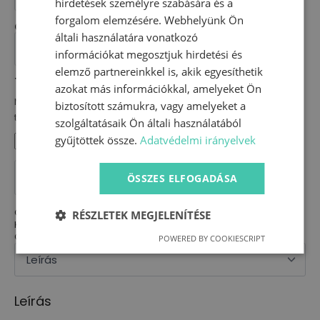
hirdetések személyre szabására és a
forgalom elemzésére. Webhelyünk Ön
Cipzár elhelyezkedése
általi használatára vonatkozó
információkat megosztjuk hirdetési és
elemző partnereinkkel is, akik egyesíthetik
Termékkel kapcsolatos megjegyzés
azokat más információkkal, amelyeket Ön
Módosítást vagy bármilyen változtatást szeretnél a
biztosított számukra, vagy amelyeket a
termékkel kapcsolatban írd le részünkre és elkészítjük.
szolgáltatásaik Ön általi használatából
gyűjtöttek össze.
Adatvédelmi irányelvek
Prémium
pamutvászon
KOSÁRBA TESZEM
ÖSSZES ELFOGADÁSA
babahálózsák
mennyiség
Cikkszám:
N/A
RÉSZLETEK MEGJELENÍTÉSE
Kategóriák:
Újdonságok
,
Babahálózsák
Címkék:
babahálózsák
,
hálózsák
POWERED BY COOKIESCRIPT
Leírás