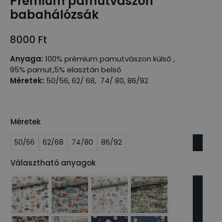
Prémium pamutvászon
babahálózsák
8000
Ft
Anyaga:
100% prémium pamutvászon külső ,
95% pamut,5% elasztán belső
Méretek:
50/56, 62/ 68, 74/ 80, 86/92
Méretek
50/56
62/68
74/80
86/92
Választható anyagok