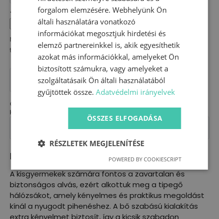
forgalom elemzésére. Webhelyünk Ön
Termékkel kapcsolatos megjegyzés
általi használatára vonatkozó
információkat megosztjuk hirdetési és
Módosítást vagy bármilyen változtatást szeretnél a
elemző partnereinkkel is, akik egyesíthetik
termékkel kapcsolatban írd le részünkre és elkészítjük.
azokat más információkkal, amelyeket Ön
biztosított számukra, vagy amelyeket a
Nyári
tipegő
KOSÁRBA TESZEM
szolgáltatásaik Ön általi használatából
hálózsák
gyűjtöttek össze.
Adatvédelmi irányelvek
-
dupla
Cikkszám:
N/A
géz
Kategória:
Nyári tipegő hálózsák
(68-
ÖSSZES ELFOGADÁSA
74)
mennyiség
RÉSZLETEK MEGJELENÍTÉSE
Leírás
POWERED BY COOKIESCRIPT
A kisgyermekek számára fontos a zavartalan és
biztonságos alvás, ezért alkottuk meg a tipegő
hálózsákot, amely kényelmes és praktikus megoldást
kínál a nyugodt pihenéshez. A bő szabású kialakítás
extra kényelmet biztosít, így a kicsik szabadon