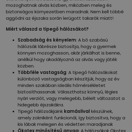
mozoghatnak alvás közben, miközben meleg és
biztonságos környezetben maradnak. Nem kell többé
aggódni az éjszaka során lerúgott takarók miatt!
Miért válaszd a tipegő hálózsákot?
Szabadság és kényelem
: A bő szabású
hálózsák lábrésze biztosítja, hogy a gyermek
könnyen mozoghasson, akár járkálhat is benne,
anélkül hogy akadályozná az alvás vagy játék
közben.
Többféle vastagság
: A tipegő hálózsákokat
különböző vastagságban készítjük, hogy az év
minden szakában ideális hőmérsékletet
biztosíthassanak. Választhatsz könnyű, légies
nyári verziót, vagy melegebb, bélelt változatot a
hidegebb éjszakákra.
Tipegő hálózsákjaink
kamáslival
készülnek,
amely zokniként funkcionál, így biztosítva, hogy a
kis lábak melegen és védetten maradjanak
Ökotex minősítésű anyag
: A hálózsákok Ökotex