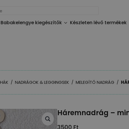
Babakelengye kiegészítők
Készleten lévő termékek
UHÁK
NADRÁGOK & LEGGINGSEK
MELEGÍTŐ NADRÁG
HÁ
Háremnadrág – mi
3500
Ft