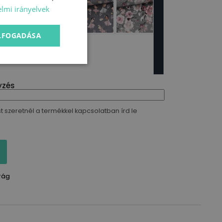
lmi irányelvek
ELFOGADÁSA
yzés
t szeretnél a termékkel kapcsolatban írd le
rág