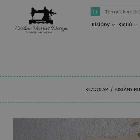
Search
for:
Kislány
Kisfiú
KEZDŐLAP
KISLÁNY R