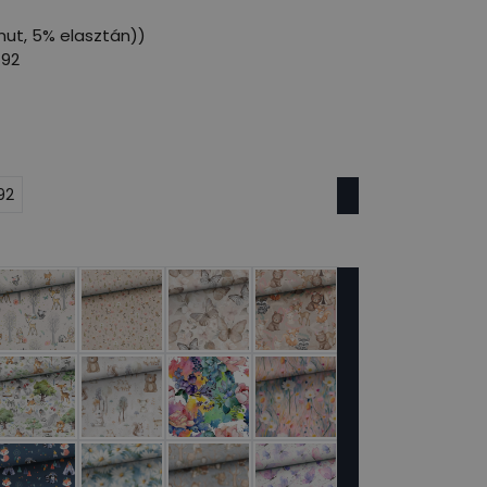
ut, 5% elasztán))
 92
92