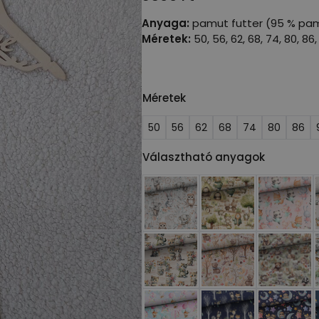
Anyaga:
pamut futter (95 % pam
Méretek:
50, 56, 62, 68, 74, 80, 86,
Méretek
50
56
62
68
74
80
86
Választható anyagok