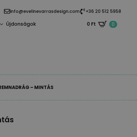
info@evelinevarrasdesign.com
+36 20 512 5958
Újdonságok
0
Ft
0
REMNADRÁG – MINTÁS
ntás