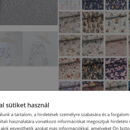
l sütiket használ
lunk a tartalom, a hirdetések személyre szabására és a forgalom
tali használatára vonatkozó információkat megosztjuk hirdetési
, akik egyesíthetik azokat más információkkal, amelyeket Ön bizto