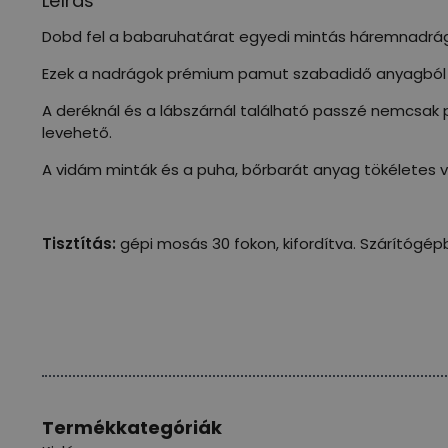
Leírás
Dobd fel a babaruhatárat egyedi mintás háremnadrágj
Ezek a nadrágok prémium pamut szabadidő anyagból 
A deréknál és a lábszárnál található passzé nemcsak 
levehető.
A vidám minták és a puha, bőrbarát anyag tökéletes v
Tisztítás:
gépi mosás 30 fokon, kifordítva. Szárítógép
Termékkategóriák