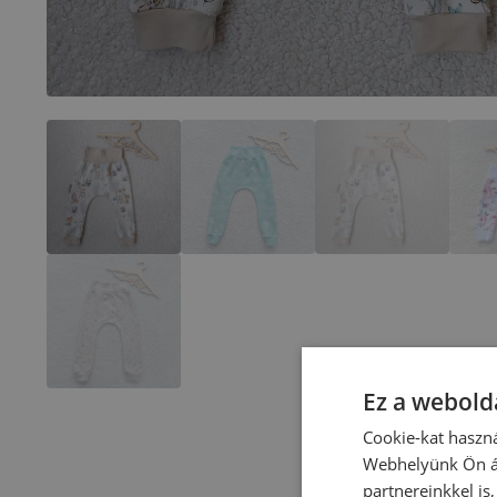
Ez a webolda
Cookie-kat haszná
Webhelyünk Ön ál
partnereinkkel is