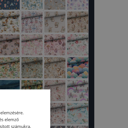
 elemzésére.
 és elemző
sított számukra,