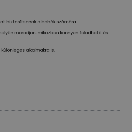
t biztosítsanak a babák számára.
a helyén maradjon, miközben könnyen feladható és
különleges alkalmakra is.