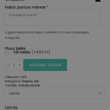
Fejkör pontos mérete
*
A gyermek pontos fejkör méretét cm-ben szükséges
megadni
Plusz bélés
Téli bélés
(+600 Ft)
Körsál
mennyiség
KOSÁRBA TESZEM
Cikkszám:
N/A
Kategória:
Sapka, sál
Címkék:
csősál
,
körsál
Leírás