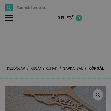
Search
for:
0
Ft
0
KEZDŐLAP
KISLÁNY RUHÁK
SAPKA, SÁL
KÖRSÁL