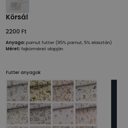
Körsál
2200
Ft
Anyaga:
pamut futter (95% pamut, 5% elasztán)
Méret:
fejkörméret alapján
Futter anyagok