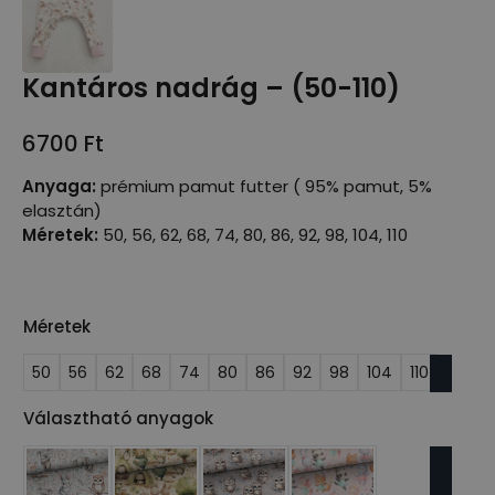
Kantáros nadrág – (50-110)
6700
Ft
Anyaga:
prémium pamut futter ( 95% pamut, 5%
elasztán)
Méretek:
50, 56, 62, 68, 74, 80, 86, 92, 98, 104, 110
Méretek
50
56
62
68
74
80
86
92
98
104
110
Választható anyagok