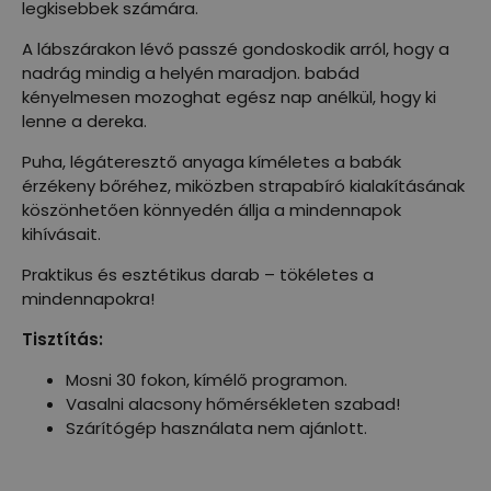
legkisebbek számára.
A lábszárakon lévő passzé gondoskodik arról, hogy a
nadrág mindig a helyén maradjon. babád
kényelmesen mozoghat egész nap anélkül, hogy ki
lenne a dereka.
Puha, légáteresztő anyaga kíméletes a babák
érzékeny bőréhez, miközben strapabíró kialakításának
köszönhetően könnyedén állja a mindennapok
kihívásait.
Praktikus és esztétikus darab – tökéletes a
mindennapokra!
Tisztítás:
Mosni 30 fokon, kímélő programon.
Vasalni alacsony hőmérsékleten szabad!
Szárítógép használata nem ajánlott.