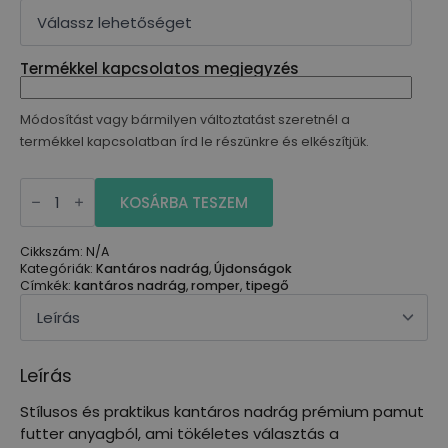
Termékkel kapcsolatos megjegyzés
Módosítást vagy bármilyen változtatást szeretnél a
termékkel kapcsolatban írd le részünkre és elkészítjük.
Kantáros
nadrág
KOSÁRBA TESZEM
-
(50-
110)
Cikkszám:
N/A
mennyiség
Kategóriák:
Kantáros nadrág
,
Újdonságok
Címkék:
kantáros nadrág
,
romper
,
tipegő
Leírás
Stílusos és praktikus kantáros nadrág prémium pamut
futter anyagból, ami tökéletes választás a