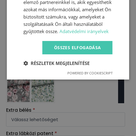
elemző partnereinkkel is, akik egyesíthetik
azokat más információkkal, amelyeket Ön
biztosított számukra, vagy amelyeket a
szolgáltatásaik Ön általi használatából
gyűjtöttek össze.
Adatvédelmi irányelvek
ÖSSZES ELFOGADÁSA
RÉSZLETEK MEGJELENÍTÉSE
POWERED BY COOKIESCRIPT
Extra bélés
*
Extra lábközi patent
*