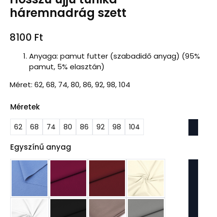
háremnadrág szett
8100
Ft
Anyaga: pamut futter (szabadidő anyag) (95%
pamut, 5% elasztán)
Méret: 62, 68, 74, 80, 86, 92, 98, 104
Méretek
62
68
74
80
86
92
98
104
Egyszínű anyag