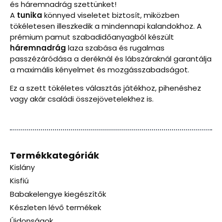
és háremnadrág szettünket!
A
tunika
könnyed viseletet biztosít, miközben
tökéletesen illeszkedik a mindennapi kalandokhoz. A
prémium pamut szabadidőanyagból készült
háremnadrág
laza szabása és rugalmas
passzézáródása a deréknál és lábszáraknál garantálja
a maximális kényelmet és mozgásszabadságot.
Ez a szett tökéletes választás játékhoz, pihenéshez
vagy akár családi összejövetelekhez is.
Termékkategóriák
Kislány
Kisfiú
Babakelengye kiegészítők
Készleten lévő termékek
Újdonságok