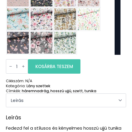
Hosszú
ujjú
KOSÁRBA TESZEM
tunika
-
háremnadrág
Cikkszám:
N/A
szett
Kategória:
Lány szettek
mennyiség
Címkék:
háremnadrág
,
hosszú ujjú
,
szett
,
tunika
Leírás
Fedezd fel a stílusos és kényelmes hosszú ujjú tunika