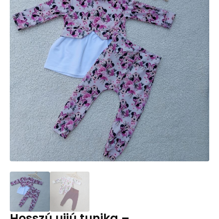
Hosszú ujjú tunika –