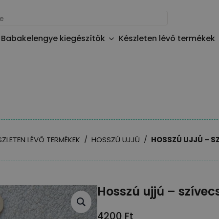
Babakelengye kiegészítők
Készleten lévő termékek
SZLETEN LÉVŐ TERMÉKEK
HOSSZÚ UJJÚ
HOSSZÚ UJJÚ – S
Hosszú ujjú – szívec
4200
Ft