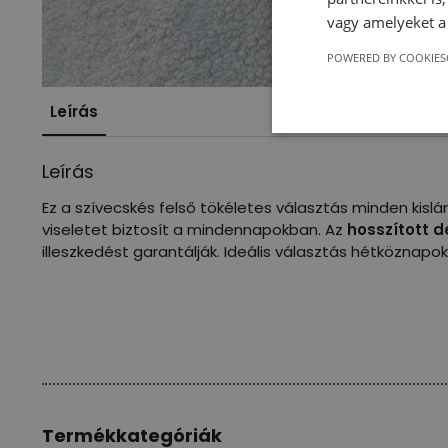
vagy amelyeket a 
POWERED BY COOKIES
Leírás
Leírás
Ez a szívecskés felső tökéletes választás minden kisl
viseletet biztosít a mindennapokban. Az
hosszított d
illeszkedést garantálják. Ideális választás hétköznapok
Termékkategóriák