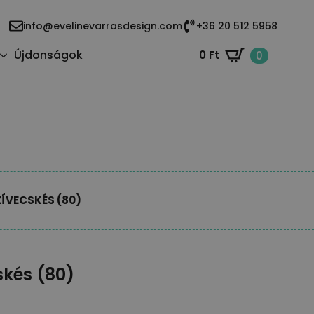
info@evelinevarrasdesign.com
+36 20 512 5958
Újdonságok
0
Ft
0
ZÍVECSKÉS (80)
skés (80)