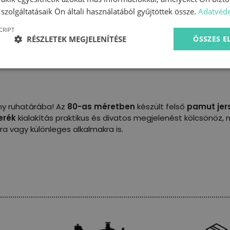
szolgáltatásaik Ön általi használatából gyűjtöttek össze.
Adatvéde
CRIPT
RÉSZLETEK MEGJELENÍTÉSE
ÖSSZES 
ány ruhatárába! Az
80-as méretben
készült felső
pamut jer
erék
kialakítás praktikus és divatos megjelenést kölcsönöz,
ra vagy különleges alkalmakra is.