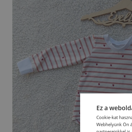
Ez a webolda
Cookie-kat haszná
Webhelyünk Ön ál
partnereinkkel is