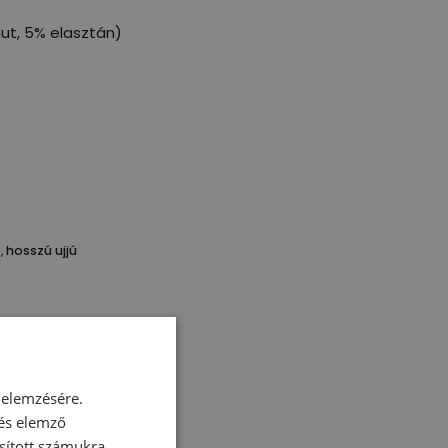
ut, 5% elasztán)
ő
,
hosszú ujjú
 elemzésére.
 és elemző
sított számukra,