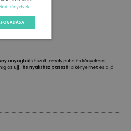
lmi irányelvek
ELFOGADÁSA
sey anyagból
készült, amely puha és kényelmes
 míg az
ujj- és nyakrész passzéi
a kényelmet és a jó