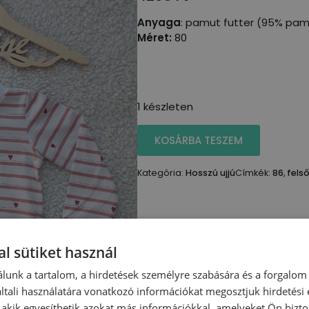
Anyaga
: pamut futter (95% pam
Méret:
80
1 készleten
KOSÁRBA TESZEM
Kategória:
Hosszú ujjú
Címkék:
86
,
fels
l sütiket használ
lunk a tartalom, a hirdetések személyre szabására és a forgalom
tali használatára vonatkozó információkat megosztjuk hirdetési
, akik egyesíthetik azokat más információkkal, amelyeket Ön bizto