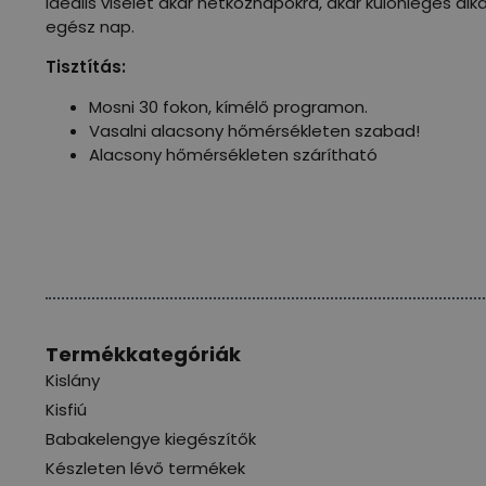
Ideális viselet akár hétköznapokra, akár különleges 
egész nap.
Tisztítás:
Mosni 30 fokon, kímélő programon.
Vasalni alacsony hőmérsékleten szabad!
Alacsony hőmérsékleten szárítható
Termékkategóriák
Kislány
Kisfiú
Babakelengye kiegészítők
Készleten lévő termékek