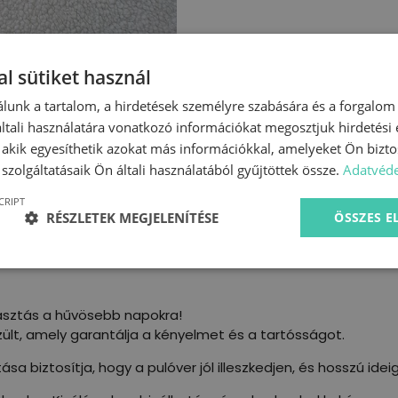
l sütiket használ
lunk a tartalom, a hirdetések személyre szabására és a forgalom
tali használatára vonatkozó információkat megosztjuk hirdetési
, akik egyesíthetik azokat más információkkal, amelyeket Ön bizto
szolgáltatásaik Ön általi használatából gyűjtöttek össze.
Adatvéde
CRIPT
RÉSZLETEK MEGJELENÍTÉSE
ÖSSZES 
lasztás a hűvösebb napokra!
lt, amely garantálja a kényelmet és a tartósságot.
ása biztosítja, hogy a pulóver jól illeszkedjen, és hosszú ide