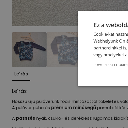
Ez a webolda
Cookie-kat haszná
Webhelyünk Ön ál
partnereinkkel is
vagy amelyeket a 
POWERED BY COOKIES
Leírás
Leírás
Hosszú ujjú pulóverünk focis mintázattal tökéletes vá
A pulóver puha és
prémium minőségű
pamutból készü
A
passzés
nyak, csukló- és derékrész rugalmas kialakít