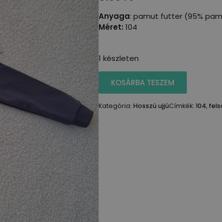
Anyaga
: pamut futter (95% pam
Méret:
104
1 készleten
KOSÁRBA TESZEM
Kategória:
Hosszú ujjú
Címkék:
104
,
fels