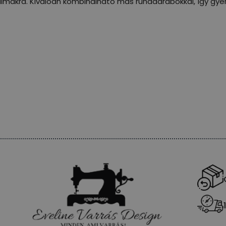
alkalmakra. Kiválóan kombinálható más ruhadarabokkal, így 