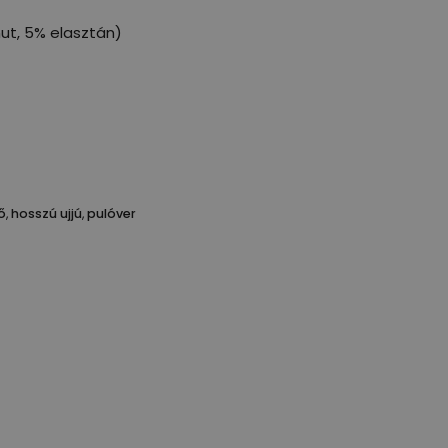
ut, 5% elasztán)
ő
,
hosszú ujjú
,
pulóver