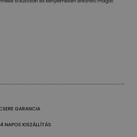
gyermeke stílusosan és kényelmesen érezheti magát
CSERE GARANCIA
14 NAPOS KISZÁLLÍTÁS