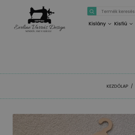
Search
for:
Kislány
Kisfiú
KEZDŐLAP