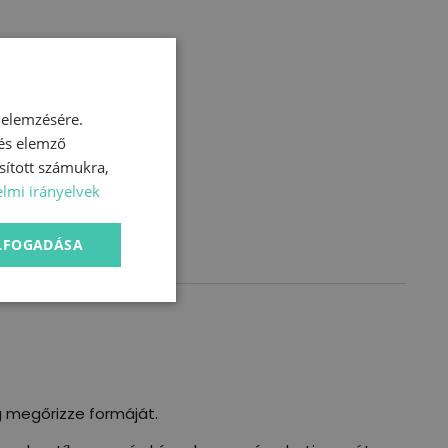
 elemzésére.
 és elemző
sított számukra,
lmi irányelvek
ELFOGADÁSA
ig megőrizze formáját.