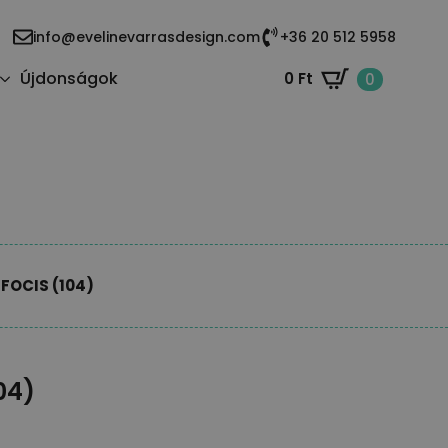
info@evelinevarrasdesign.com
+36 20 512 5958
Újdonságok
0
Ft
0
FOCIS (104)
04)