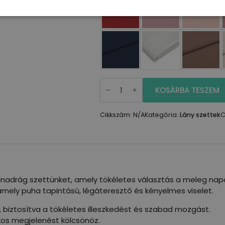
Fodros
ujjú
KOSÁRBA TESZEM
póló
-
rövid
Cikkszám:
N/A
Kategória:
Lány szettek
C
nadrág
szett
mennyiség
dnadrág szettünket, amely tökéletes választás a meleg nap
mely puha tapintású, légáteresztő és kényelmes viselet.
t, biztosítva a tökéletes illeszkedést és szabad mozgást.
ékos megjelenést kölcsönöz.