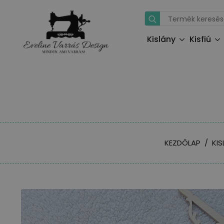
Search
for:
Kislány
Kisfiú
KEZDŐLAP
KI