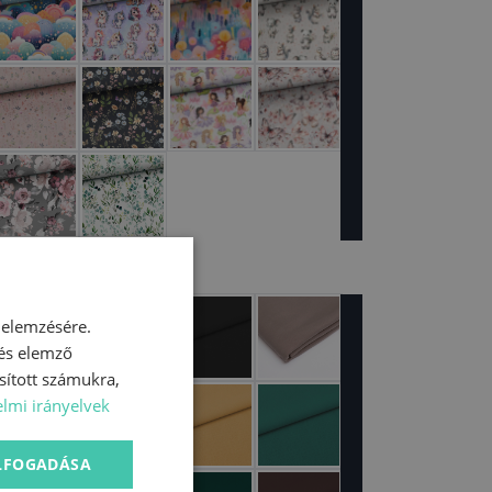
 elemzésére.
 és elemző
sított számukra,
lmi irányelvek
ELFOGADÁSA