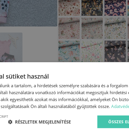
Egyszínű anyag
l sütiket használ
lunk a tartalom, a hirdetések személyre szabására és a forgalom
tali használatára vonatkozó információkat megosztjuk hirdetési
, akik egyesíthetik azokat más információkkal, amelyeket Ön bizto
szolgáltatásaik Ön általi használatából gyűjtöttek össze.
Adatvéde
CRIPT
RÉSZLETEK MEGJELENÍTÉSE
ÖSSZES 