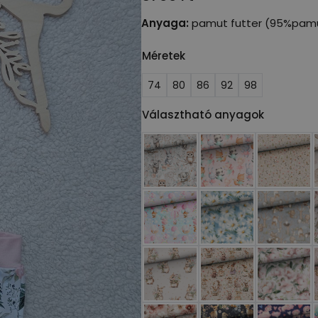
Anyaga:
pamut futter (95%pamu
Méretek
74
80
86
92
98
Választható anyagok