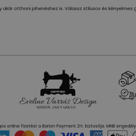
y akár otthoni pihenéshez is. Válassz stílusos és kényelmes g
s online fizetést a Barion Payment Zrt. biztosítja. MNB engedé