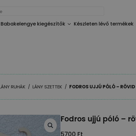
Babakelengye kiegészítők
Készleten lévő termékek
SLÁNY RUHÁK
LÁNY SZETTEK
FODROS UJJÚ PÓLÓ – RÖVID
Fodros ujjú póló – r
5700
Ft