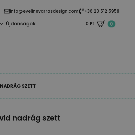
info@evelinevarrasdesign.com
+36 20 512 5958
Újdonságok
0
Ft
0
 NADRÁG SZETT
övid nadrág szett