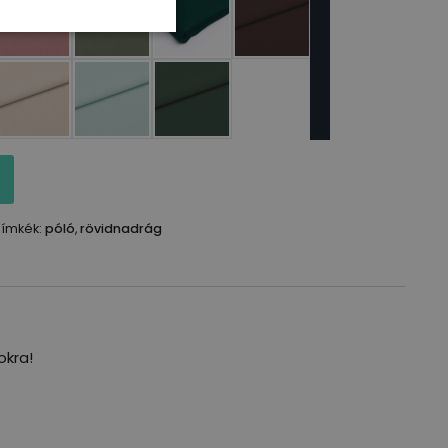
ímkék:
póló
,
rövidnadrág
okra!