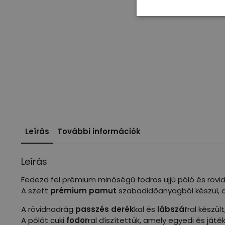
Leírás
További információk
Leírás
Fedezd fel prémium minőségű fodros ujjú póló és rövi
A szett
prémium pamut
szabadidőanyagból készül, a
A rövidnadrág
passzés derék
kal és
lábszár
ral készül
A pólót cuki
fodor
ral díszítettük, amely egyedi és ját