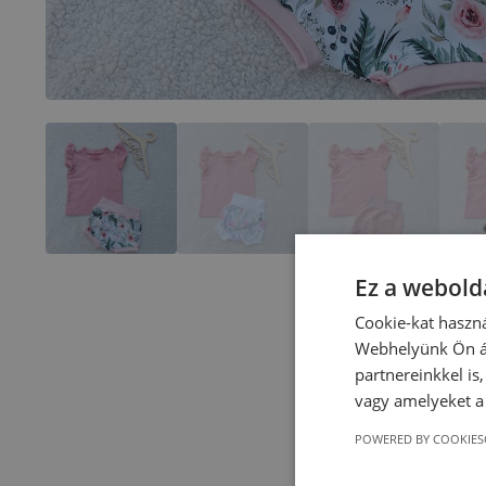
Ez a webolda
Cookie-kat haszná
Webhelyünk Ön ál
partnereinkkel is
vagy amelyeket a 
POWERED BY COOKIES