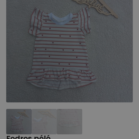
Fodros póló