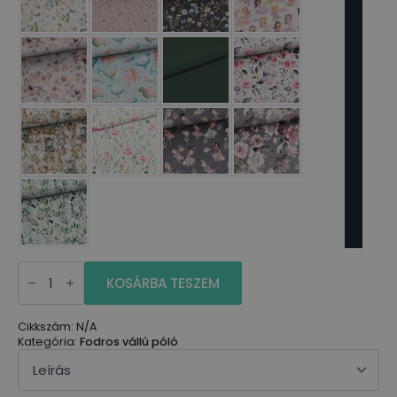
Fodros
póló
KOSÁRBA TESZEM
mennyiség
Cikkszám:
N/A
Kategória:
Fodros vállú póló