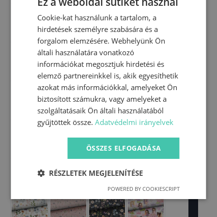
Ez a weboldal sütiket használ
Cookie-kat használunk a tartalom, a
hirdetések személyre szabására és a
forgalom elemzésére. Webhelyünk Ön
általi használatára vonatkozó
információkat megosztjuk hirdetési és
elemző partnereinkkel is, akik egyesíthetik
azokat más információkkal, amelyeket Ön
biztosított számukra, vagy amelyeket a
szolgáltatásaik Ön általi használatából
gyűjtöttek össze.
Adatvédelmi irányelvek
ÖSSZES ELFOGADÁSA
RÉSZLETEK MEGJELENÍTÉSE
POWERED BY COOKIESCRIPT