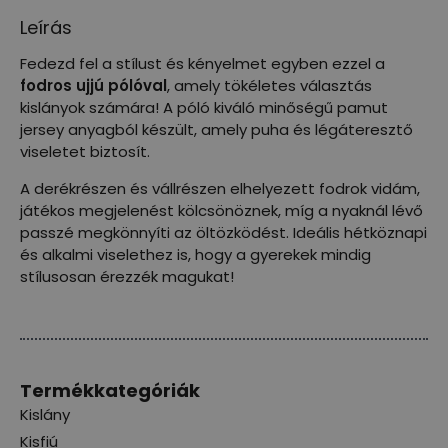
Leírás
Fedezd fel a stílust és kényelmet egyben ezzel a
fodros ujjú pólóval
, amely tökéletes választás
kislányok számára! A póló kiváló minőségű pamut
jersey anyagból készült, amely puha és légáteresztő
viseletet biztosít.
A derékrészen és vállrészen elhelyezett fodrok vidám,
játékos megjelenést kölcsönöznek, míg a nyaknál lévő
passzé megkönnyíti az öltözködést. Ideális hétköznapi
és alkalmi viselethez is, hogy a gyerekek mindig
stílusosan érezzék magukat!
Termékkategóriák
Kislány
Kisfiú