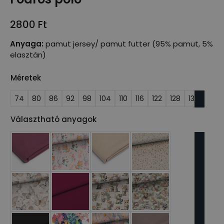
2800
Ft
Anyaga:
pamut jersey/ pamut futter (95% pamut, 5%
elasztán)
Méretek
74
80
86
92
98
104
110
116
122
128
134
Választható anyagok