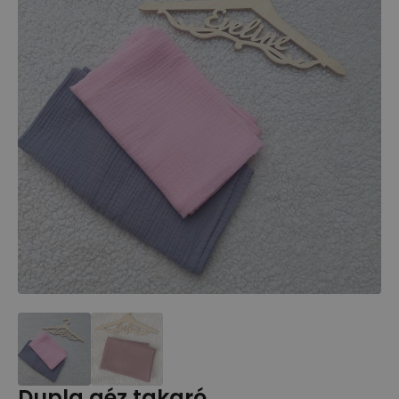
Dupla géz takaró