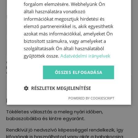
forgalom elemzésére. Webhelyünk Ön
általi használatára vonatkozó
Méret
információkat megosztjuk hirdetési és
elemző partnereinkkel is, akik egyesíthetik
70x100 cm
100x100 cm
140x140 cm
azokat más információkkal, amelyeket Ön
biztosított számukra, vagy amelyeket a
Dupla
géz
KOSÁRBA TESZEM
szolgáltatásaik Ön általi használatából
takaró
mennyiség
gyűjtöttek össze.
Adatvédelmi irányelvek
Cikkszám:
N/A
Kategória:
Takaró
ÖSSZES ELFOGADÁSA
Címke:
babatakaró
RÉSZLETEK MEGJELENÍTÉSE
POWERED BY COOKIESCRIPT
Leírás
Tökéletes választás a meleg nyári időben,
babaszobákba és kintre egyaránt.
Rendkívül jó nedvszívó képességgel rendelkezik, így
kifogónak is használhatod vagy akár a babakocsira