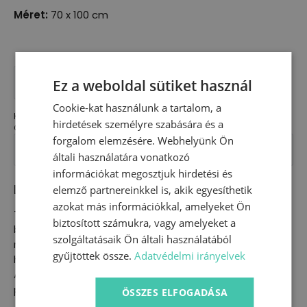
Méret:
70 x 100 cm
Dupla
géz
KOSÁRBA TESZEM
Ez a weboldal sütiket használ
takaró
-
Cookie-kat használunk a tartalom, a
szürke
Kategória:
Kiegészítők
mennyiség
hirdetések személyre szabására és a
Címkék:
babatakaró
,
dupla géz
,
takaró
forgalom elemzésére. Webhelyünk Ön
általi használatára vonatkozó
információkat megosztjuk hirdetési és
Leírás
elemző partnereinkkel is, akik egyesíthetik
azokat más információkkal, amelyeket Ön
Tökéletes választás a meleg nyári időben,
biztosított számukra, vagy amelyeket a
babaszobákba és kintre egyaránt. Rendkívül jó
szolgáltatásaik Ön általi használatából
nedvszívó képességgel rendelkezik, így kifogónak is
gyűjtöttek össze.
Adatvédelmi irányelvek
használhatod vagy akár a babakocsira napellenzőnek.
Az anyag sajátossága, hogy minden mosással
puhább lesz.
ÖSSZES ELFOGADÁSA