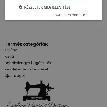
Alacsony hőfokon mosható, szárítógépben nem
RÉSZLETEK MEGJELENÍTÉSE
szárítható és vasalása nem ajánlott.
POWERED BY COOKIESCRIPT
Termékkategóriák
Kislány
Kisfiú
Babakelengye kiegészítők
Készleten lévő termékek
Újdonságok