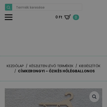
Search
for:
0
Ft
0
KEZDŐLAP
KÉSZLETEN LÉVŐ TERMÉKEK
KIEGÉSZÍTŐK
CÍMKERONGYI – ŐZIKÉS HŐLÉGBALLONOS