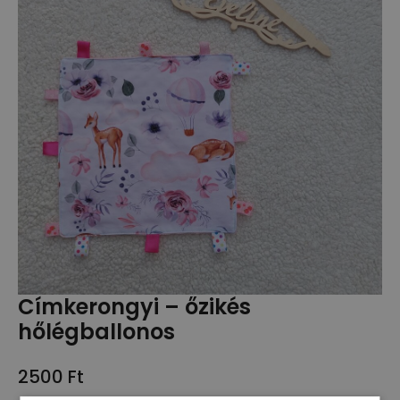
Címkerongyi – őzikés
hőlégballonos
2500
Ft