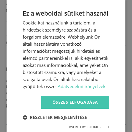
Anyaga: 100% pamutvászon
Mérete: kb. 30×30 cm
Ez a weboldal sütiket használ
Cookie-kat használunk a tartalom, a
Címkerongyi
-
KOSÁRBA TESZEM
hirdetések személyre szabására és a
őzikés
hőlégballonos
forgalom elemzésére. Webhelyünk Ön
mennyiség
Kategória:
Kiegészítők
általi használatára vonatkozó
információkat megosztjuk hirdetési és
elemző partnereinkkel is, akik egyesíthetik
azokat más információkkal, amelyeket Ön
Leírás
biztosított számukra, vagy amelyeket a
szolgáltatásaik Ön általi használatából
A rajta levő különböző szalagok gyűrkészése,
babrálása szinte már az első pillanattól kezdve
gyűjtöttek össze.
Adatvédelmi irányelvek
elősegíti a finommotorika fejlődését. A kisebb-
nagyobb mintáknak és a szalagok különböző színeinek
ÖSSZES ELFOGADÁSA
köszönhetően elősegíti a látás fejlődését is.
RÉSZLETEK MEGJELENÍTÉSE
POWERED BY COOKIESCRIPT