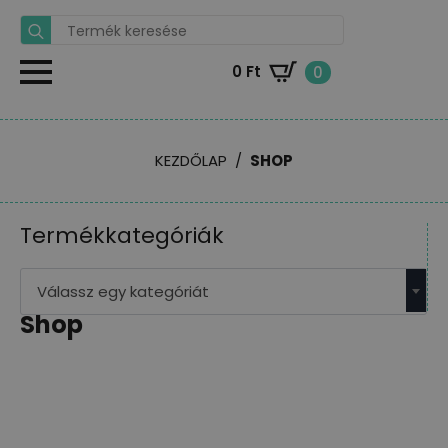
Search
for:
0
Ft
0
KEZDŐLAP
SHOP
Termékkategóriák
Válassz egy kategóriát
Shop