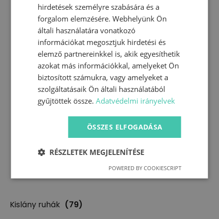
hirdetések személyre szabására és a
forgalom elemzésére. Webhelyünk Ön
általi használatára vonatkozó
információkat megosztjuk hirdetési és
elemző partnereinkkel is, akik egyesíthetik
azokat más információkkal, amelyeket Ön
biztosított számukra, vagy amelyeket a
szolgáltatásaik Ön általi használatából
gyűjtöttek össze.
Adatvédelmi irányelvek
ÖSSZES ELFOGADÁSA
RÉSZLETEK MEGJELENÍTÉSE
POWERED BY COOKIESCRIPT
Kislány ruhák
(79)