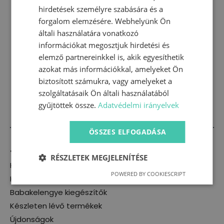
hozzáférés kezeléséhez és más célokra
hirdetések személyre szabására és a
használjuk, melyeket a
Adatkezelési
forgalom elemzésére. Webhelyünk Ön
tájékoztató
tartalmaz.
általi használatára vonatkozó
Regisztráció
információkat megosztjuk hirdetési és
elemző partnereinkkel is, akik egyesíthetik
azokat más információkkal, amelyeket Ön
biztosított számukra, vagy amelyeket a
szolgáltatásaik Ön általi használatából
gyűjtöttek össze.
Adatvédelmi irányelvek
ÖSSZES ELFOGADÁSA
Termékkategóriák
RÉSZLETEK MEGJELENÍTÉSE
Kislány
POWERED BY COOKIESCRIPT
Kisfiú
Babakelengye kiegészítők
Készleten lévő termékek
Újdonságok