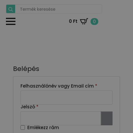
Search
for:
0
Ft
0
Belépés
Kötelező
Felhasználónév vagy Email cím
*
Kötelező
Jelszó
*
Emlékezz rám