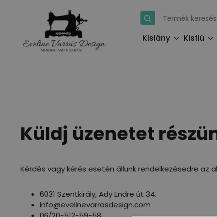
Search
for:
Kislány
Kisfiú
Küldj üzenetet részü
Kérdés vagy kérés esetén állunk rendelkezésedre az a
6031 Szentkirály, Ady Endre út 34.
info@evelinevarrasdesign.com
06/20-512-59-58