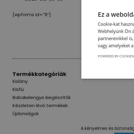
Ez a webolda
[wpforms id=”9″]
Cookie-kat haszná
Webhelyünk Ön ál
partnereinkkel is
vagy amelyeket a 
POWERED BY COOKIES
Termékkategóriák
Kislány
Kisfiú
Babakelengye kiegészítők
Készleten lévő termékek
Újdonságok
A kényelmes és biztonságo