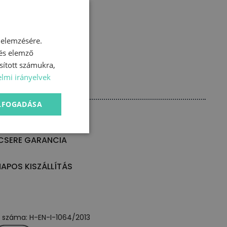
 elemzésére.
 és elemző
sított számukra,
lmi irányelvek
ELFOGADÁSA
CSERE GARANCIA
NAPOS KISZÁLLÍTÁS
ly száma: H-EN-I-1064/2013