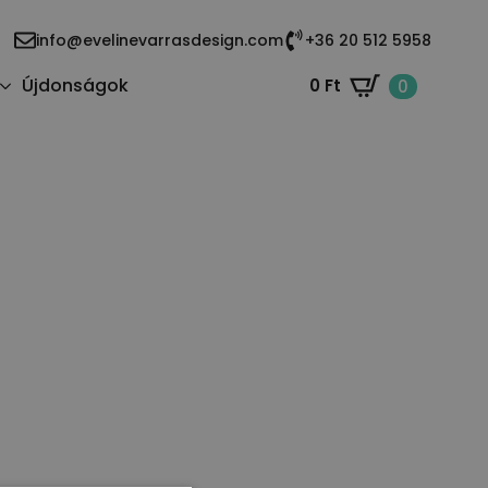
info@evelinevarrasdesign.com
+36 20 512 5958
Újdonságok
0
Ft
0