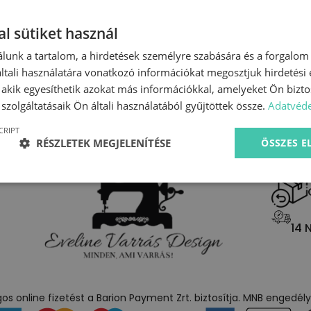
l sütiket használ
lunk a tartalom, a hirdetések személyre szabására és a forgalom
tali használatára vonatkozó információkat megosztjuk hirdetési
, akik egyesíthetik azokat más információkkal, amelyeket Ön bizto
szolgáltatásaik Ön általi használatából gyűjtöttek össze.
Adatvéde
CRIPT
RÉSZLETEK MEGJELENÍTÉSE
ÖSSZES 
14 
s online fizetést a Barion Payment Zrt. biztosítja. MNB engedé